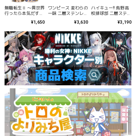
無職転生Ⅱ 〜異世界
ワンピース 麦わらの
ハイキュー!! 烏野高
行ったら本気だす〜
一味 二層ステンレス
校排球部 二層ステン
マグカップＢ［ロキ
マグカップ（塗装）
レスマグカップ
¥1,650
¥3,630
¥3,190
シー・ミグルディ
ア］【描き下ろし】