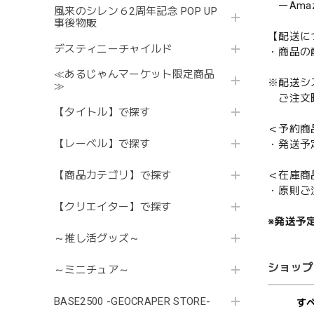
ーAmazo
風来のシレン６2周年記念 POP UP
事後物販
【配送に
デスティニーチャイルド
・商品の
≪あるじゃんマーケット限定商品
※配送シ
≫
ご注文時
【タイトル】で探す
＜予約商
【レーベル】で探す
・発送予
＜在庫商
【商品カテゴリ】で探す
・原則ご
【クリエイター】で探す
※発送予
～推し活グッズ～
ショップ
～ミニチュア～
BASE2500 -GEOCRAPER STORE-
す