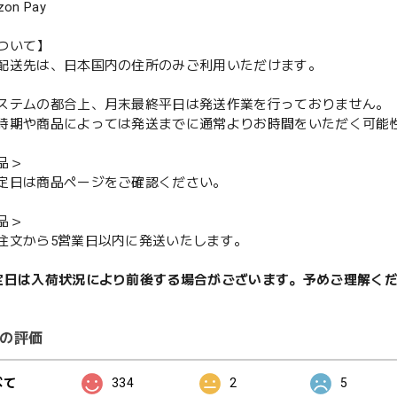
n Pay
ついて】
配送先は、日本国内の住所のみご利用いただけます。
ステムの都合上、月末最終平日は発送作業を行っておりません。
期や商品によっては発送までに通常よりお時間をいただく可能
品＞
定日は商品ページをご確認ください。
品＞
注文から5営業日以内に発送いたします。
定日は入荷状況により前後する場合がございます。予めご理解く
の評価
べて
334
2
5