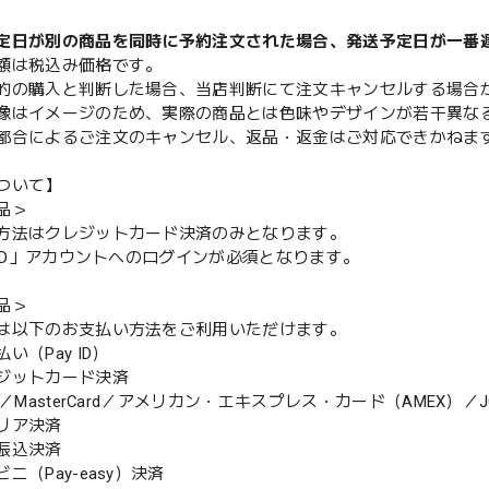
定日が別の商品を同時に予約注文された場合、発送予定日が一番
額は税込み価格です。
的の購入と判断した場合、当店判断にて注文キャンセルする場合
像はイメージのため、実際の商品とは色味やデザインが若干異な
都合によるご注文のキャンセル、返品・返金はご対応できかねま
ついて】
品＞
方法はクレジットカード決済のみとなります。
y ID」アカウントへのログインが必須となります。
品＞
は以下のお支払い方法をご利用いただけます。
（Pay ID）
ジットカード決済
MasterCard／アメリカン・エキスプレス・カード（AMEX）／J
リア決済
振込決済
（Pay-easy）決済