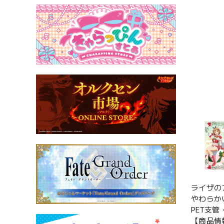
ライザの
やわらか
PET支
【商品情