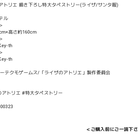
アトリエ 描き下ろし特大タペストリー(ライザ/サンタ服)
テル
＞
cm×高さ約160cm
＞
y-th
＞
y-th
ーエーテクモゲームス/「ライザのアトリエ」製作委員会
のアトリエ #特大タペストリー
500323
＜ご購入前にご一読下さ