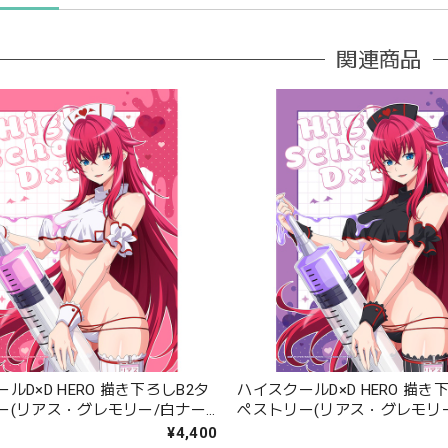
関連商品
ルD×D HERO 描き下ろしB2タ
ハイスクールD×D HERO 描き
ー(リアス・グレモリー/白ナー
ペストリー(リアス・グレモリ
エード
ス)Wスエード
¥4,400