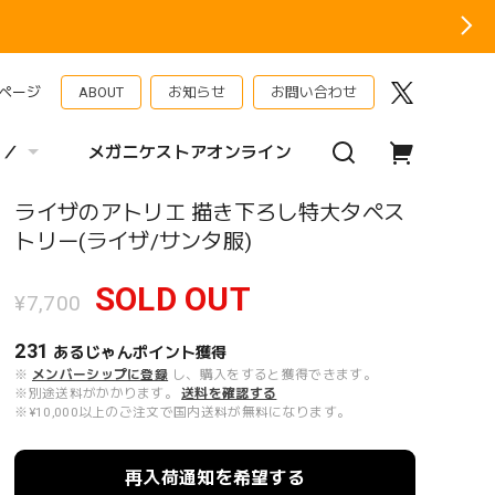
ページ
ABOUT
お知らせ
お問い合わせ
 ／
メガニケストアオンライン
ライザのアトリエ 描き下ろし特大タペス
トリー(ライザ/サンタ服)
SOLD OUT
¥7,700
231
あるじゃんポイント
獲得
※
メンバーシップに登録
し、購入をすると獲得できます。
※別途送料がかかります。
送料を確認する
※¥10,000以上のご注文で国内送料が無料になります。
再入荷通知を希望する