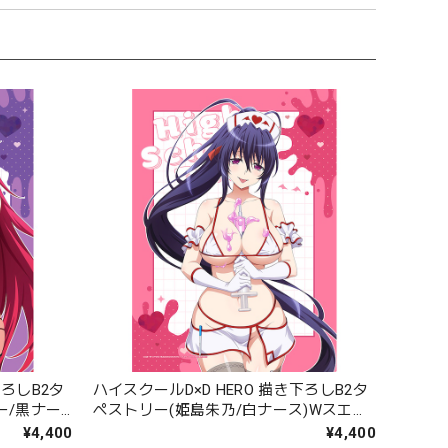
下ろしB2タ
ハイスクールD×D HERO 描き下ろしB2タ
ー/黒ナー
ペストリー(姫島朱乃/白ナース)Wスエー
ド
¥4,400
¥4,400