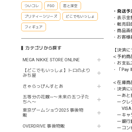
ついコレ
FGO
恋と深空
・発送予
プリティーシリーズ
どこでもいっしょ
・表示金
・転売目
フィギュア
・商品画
・お客様
カテゴリから探す
【決済に
＜予約商
MEGA NIKKE STORE ONLINE
・お支払
・「Pa
【どこでもいっしょ】トロのより
みち屋
＜在庫商
きゃらっぴんすとあ
・決済に
ーあと払い
五等分の花嫁∽〜未来の五つ子た
ークレ
ちへ〜
VISA／
東京ゲームショウ2025 事後物
ーキャ
販
ー銀行
OVERDRIVE 事後物販
ーコンビニ