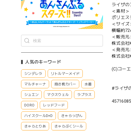
ライザの
＜素材＞
ポリエス
＜サイズ
横幅約72
＜販売元
株式会社Ke
＜発売元
株式会社Ke
人気のキーワード
(C)コ
シンデレラ
リトルマーメイド
マルチャーナ
抱き枕カバー
水着
#ライザ
シュエン
マクスウェル
ラプラス
4571608
DORO
レッドフード
ハイスクールD×D
きゃらっぴん
きゃらとりあ
きゃらぷくシール