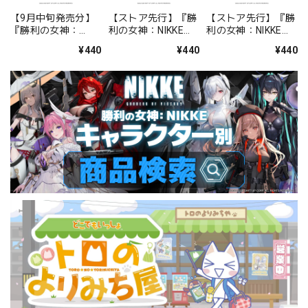
【9月中旬発売分】
【ストア先行】『勝
【ストア先行】『勝
『勝利の女神：
利の女神：NIKKE』
利の女神：NIKKE』
NIKKE』 クリアファ
クリアファイル
クリアファイル
¥440
¥440
¥440
イル シンデレラ：ク
BOOM！THE
BOOM！THE
リスタルウェーブ
GHOST！ドロシー
GHOST！エレグ
＆ラピ