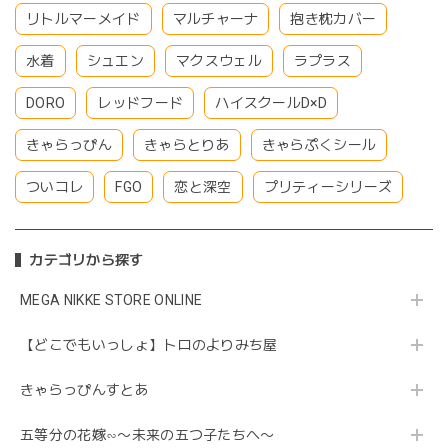
リトルマーメイド
マルチャーナ
抱き枕カバー
水着
シュエン
マクスウェル
ラプラス
DORO
レッドフード
ハイスクールD×D
きゃらっぴん
きゃらとりあ
きゃらぷくシール
ついコレ
FGO
恋と深空
プリティーシリーズ
カテゴリから探す
MEGA NIKKE STORE ONLINE
【どこでもいっしょ】トロのよりみち屋
きゃらっぴんすとあ
五等分の花嫁∽〜未来の五つ子たちへ〜