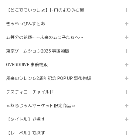
【どこでもいっしょ】トロのよりみち屋
きゃらっぴんすとあ
五等分の花嫁∽〜未来の五つ子たちへ〜
東京ゲームショウ2025 事後物販
OVERDRIVE 事後物販
風来のシレン６2周年記念 POP UP 事後物販
デスティニーチャイルド
≪あるじゃんマーケット限定商品≫
【タイトル】で探す
【レーベル】で探す