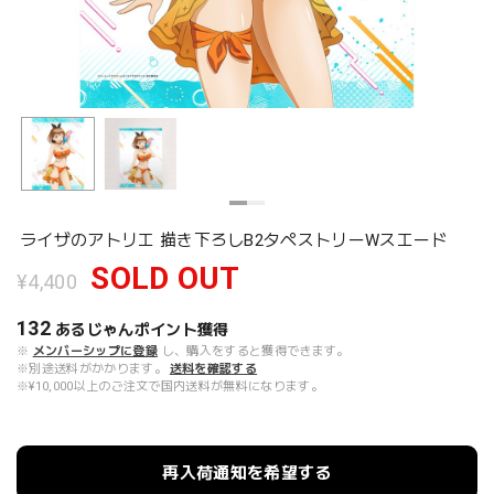
ライザのアトリエ 描き下ろしB2タペストリーWスエード
SOLD OUT
¥4,400
132
あるじゃんポイント
獲得
※
メンバーシップに登録
し、購入をすると獲得できます。
※別途送料がかかります。
送料を確認する
※¥10,000以上のご注文で国内送料が無料になります。
再入荷通知を希望する