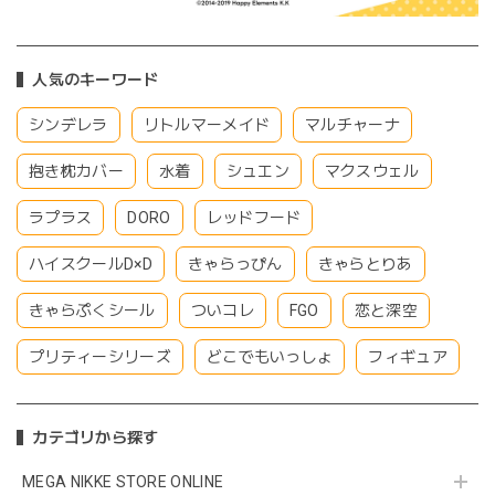
人気のキーワード
シンデレラ
リトルマーメイド
マルチャーナ
抱き枕カバー
水着
シュエン
マクスウェル
ラプラス
DORO
レッドフード
ハイスクールD×D
きゃらっぴん
きゃらとりあ
きゃらぷくシール
ついコレ
FGO
恋と深空
プリティーシリーズ
どこでもいっしょ
フィギュア
カテゴリから探す
MEGA NIKKE STORE ONLINE