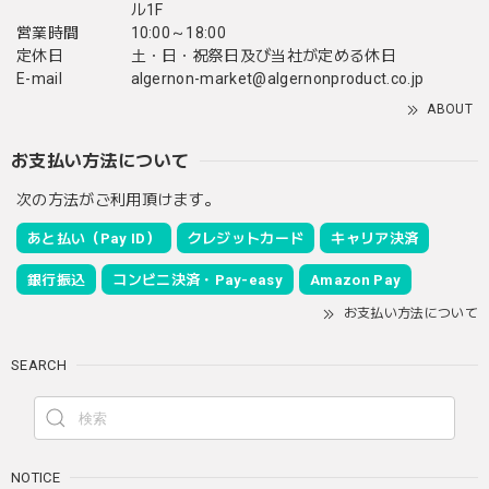
ル1F
営業時間
10:00～18:00
定休日
土・日・祝祭日及び当社が定める休日
E-mail
algernon-market@algernonproduct.co.jp
ABOUT
お支払い方法について
次の方法がご利用頂けます。
あと払い（Pay ID）
クレジットカード
キャリア決済
銀行振込
コンビニ決済・Pay-easy
Amazon Pay
お支払い方法について
SEARCH
NOTICE