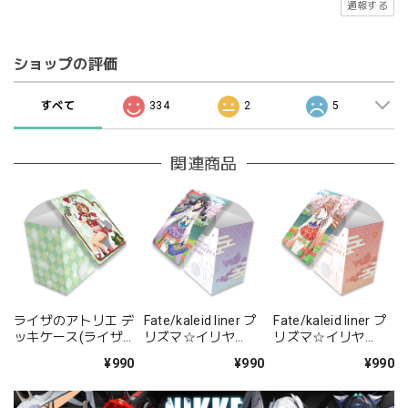
通報する
ショップの評価
すべて
334
2
5
関連商品
ライザのアトリエ デ
Fate/kaleid liner プ
Fate/kaleid liner プ
ッキケース(ライザ/
リズマ☆イリヤ
リズマ☆イリヤ
サンタ服)
Licht 名前の無い少
Licht 名前の無い少
¥990
¥990
¥990
女 描き下ろしデッキ
女 描き下ろしデッキ
ケース(美遊/巫女)
ケース(クロエ/巫女)