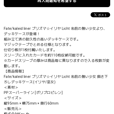
再入荷通知を希望する
Fate/kaleid liner プリズマ☆イリヤ Licht 名前の無い少女より、
デッキケースが登場！
組み立て済の耐久性の高いデッキケースです。
マジックテープでとめる仕様となります。
仕切り板が1枚付属いたします。
スリーブに入れたカードを約110枚収納可能です。
※カードスリーブの厚みは商品毎に異なりますので入る枚数が変
動します。
【商品情報】
Fate/kaleid liner プリズマ☆イリヤ Licht 名前の無い少女 描き下
ろしデッキケース(イリヤ/巫女)
＜素材＞
PPスーパーライン [ポリプロピレン]
＜サイズ＞
縦95mm × 横75mm × 奥行60mm
＜販売元＞
株式会社Key-th