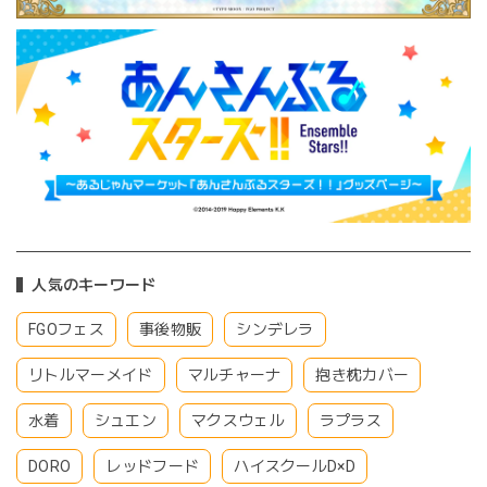
人気のキーワード
FGOフェス
事後物販
シンデレラ
リトルマーメイド
マルチャーナ
抱き枕カバー
水着
シュエン
マクスウェル
ラプラス
DORO
レッドフード
ハイスクールD×D