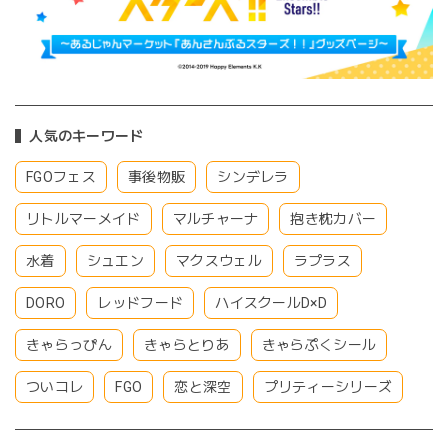
人気のキーワード
FGOフェス
事後物販
シンデレラ
リトルマーメイド
マルチャーナ
抱き枕カバー
水着
シュエン
マクスウェル
ラプラス
DORO
レッドフード
ハイスクールD×D
きゃらっぴん
きゃらとりあ
きゃらぷくシール
ついコレ
FGO
恋と深空
プリティーシリーズ