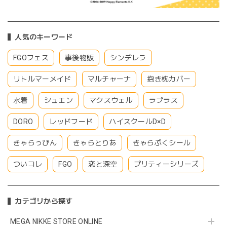
人気のキーワード
FGOフェス
事後物販
シンデレラ
リトルマーメイド
マルチャーナ
抱き枕カバー
水着
シュエン
マクスウェル
ラプラス
DORO
レッドフード
ハイスクールD×D
きゃらっぴん
きゃらとりあ
きゃらぷくシール
ついコレ
FGO
恋と深空
プリティーシリーズ
カテゴリから探す
MEGA NIKKE STORE ONLINE