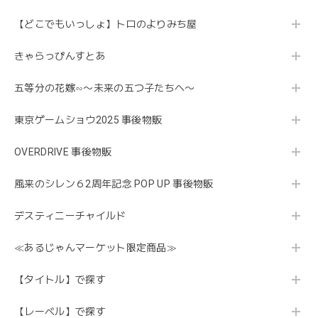
【どこでもいっしょ】トロのよりみち屋
きゃらっぴんすとあ
五等分の花嫁∽〜未来の五つ子たちへ〜
東京ゲームショウ2025 事後物販
OVERDRIVE 事後物販
風来のシレン６2周年記念 POP UP 事後物販
デスティニーチャイルド
≪あるじゃんマーケット限定商品≫
【タイトル】で探す
【レーベル】で探す