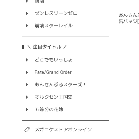
鳴潮
ゼンレスゾーンゼロ
あんさん
缶バッジ[2026 Ju
崩壊スターレイル
12種
＼ 注目タイトル ／
どこでもいっしょ
Fate/Grand Order
あんさんぶるスターズ！
オルクセン王国史
五等分の花嫁
メガニケストアオンライン