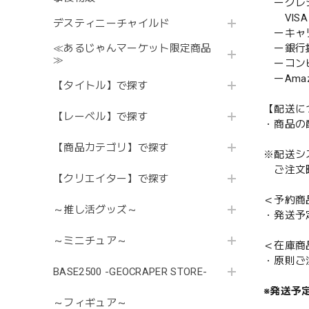
ークレ
VISA／
デスティニーチャイルド
ーキャ
≪あるじゃんマーケット限定商品
ー銀行
≫
ーコンビニ
ーAmazo
【タイトル】で探す
【配送に
【レーベル】で探す
・商品の
【商品カテゴリ】で探す
※配送シ
ご注文時
【クリエイター】で探す
＜予約商
～推し活グッズ～
・発送予
～ミニチュア～
＜在庫商
・原則ご
BASE2500 -GEOCRAPER STORE-
※発送予
～フィギュア～