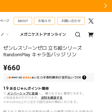
ページ
ABOUT
お知らせ
お問い合わせ
 ／
メガニケストアオンライン
ゼンレスゾーンゼロ 立ち絵シリーズ
RandomPlay キャラ缶バッジ リン
¥660
なら
手数料無料の
翌月払いでOK
19
あるじゃんポイント
獲得
※
メンバーシップに登録
し、購入をすると獲得できます。
※別途送料がかかります。
送料を確認する
※¥10,000以上のご注文で国内送料が無料になります。
輸入仕入商品のため製品仕様上の傷等が見られる場合が