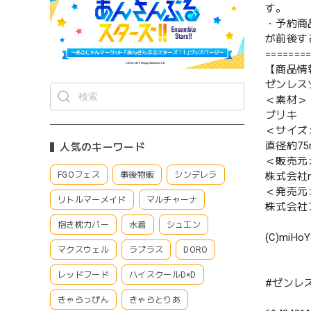
す。
・予約商
が前後す
=======
【商品情
ゼンレスゾ
＜素材＞
ブリキ
＜サイズ
直径約75
人気のキーワード
＜販売元
FGOフェス
事後物販
シンデレラ
株式会社m
＜発売元
リトルマーメイド
マルチャーナ
株式会社
抱き枕カバー
水着
シュエン
(C)miHoYo
マクスウェル
ラプラス
DORO
レッドフード
ハイスクールD×D
#ゼンレス
きゃらっぴん
きゃらとりあ