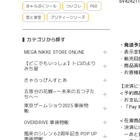
6942421
きゃらぷくシール
ついコレ
FGO
恋と深空
プリティーシリーズ
カテゴリから探す
・発送予
・表示金
MEGA NIKKE STORE ONLINE
・転売目
【どこでもいっしょ】トロのより
・商品画
みち屋
・お客様
きゃらっぴんすとあ
【決済に
五等分の花嫁∽〜未来の五つ子た
＜予約商
ちへ〜
・お支払
東京ゲームショウ2025 事後物
・「Pa
販
＜在庫商
OVERDRIVE 事後物販
・決済に
風来のシレン６2周年記念 POP UP
ーあと払い
事後物販