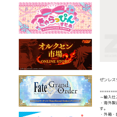
ゼンレス
=======
～輸入仕
・海外製
す。
・外箱・