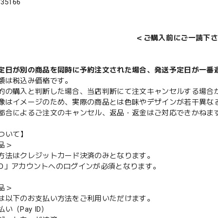
135166
＜ご購入前にご一読下さ
定日が別の商品を同時に予約注文された場合、発送予定日が一番
額は税込み価格です。
的の購入と判断した場合、当店判断にて注文キャンセルする場合
像はイメージのため、実際の商品とは色味やデザインが若干異な
都合によるご注文のキャンセル、返品・返金はご対応できかねま
ついて】
品＞
方法はクレジットカード決済のみとなります。
y ID」アカウントへのログインが必須となります。
品＞
は以下のお支払い方法をご利用いただけます。
（Pay ID）