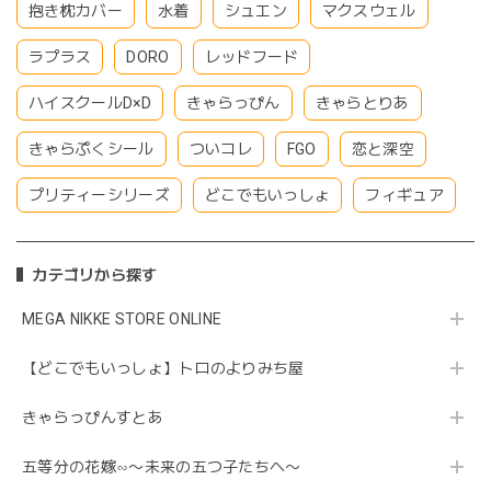
抱き枕カバー
水着
シュエン
マクスウェル
ラプラス
DORO
レッドフード
ハイスクールD×D
きゃらっぴん
きゃらとりあ
きゃらぷくシール
ついコレ
FGO
恋と深空
プリティーシリーズ
どこでもいっしょ
フィギュア
カテゴリから探す
MEGA NIKKE STORE ONLINE
【どこでもいっしょ】トロのよりみち屋
きゃらっぴんすとあ
五等分の花嫁∽〜未来の五つ子たちへ〜