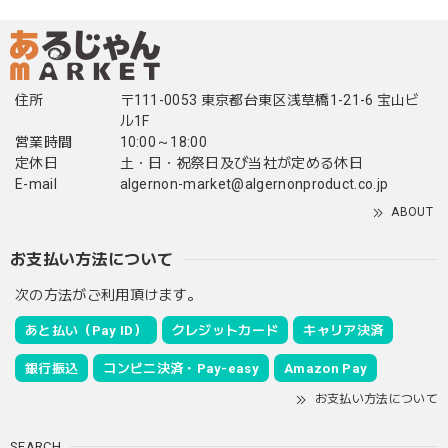
住所
〒111-0053 東京都台東区浅草橋1-21-6 宝山ビ
ル1F
営業時間
10:00～18:00
定休日
土・日・祝祭日及び当社が定める休日
E-mail
algernon-market@algernonproduct.co.jp
ABOUT
お支払い方法について
次の方法がご利用頂けます。
あと払い（Pay ID）
クレジットカード
キャリア決済
銀行振込
コンビニ決済・Pay-easy
Amazon Pay
お支払い方法について
SEARCH