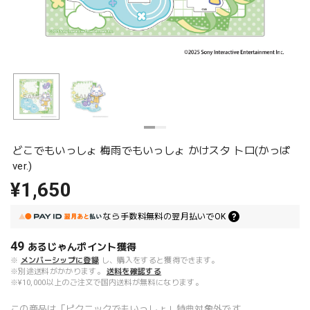
どこでもいっしょ 梅雨でもいっしょ かけスタ トロ(かっぱ
ver.)
¥1,650
なら
手数料無料の
翌月払いでOK
49
あるじゃんポイント
獲得
※
メンバーシップに登録
し、購入をすると獲得できます。
※別途送料がかかります。
送料を確認する
※¥10,000以上のご注文で国内送料が無料になります。
この商品は「ピクニックでもいっしょ」特典対象外です。