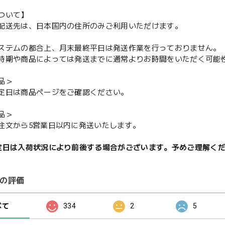
ついて】
配送先は、日本国内の住所のみご利用いただけます。
ステムの都合上、月末最終平日は発送作業を行っておりません。
期や商品によっては発送までに通常よりお時間をいただく可能
品＞
定日は商品ページをご確認ください。
品＞
注文から5営業日以内に発送いたします。
定日は入荷状況により前後する場合がございます。予めご理解く
の評価
べて
334
2
5