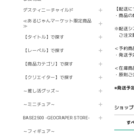
【配送に
デスティニーチャイルド
・商品の
≪あるじゃんマーケット限定商品
≫
※配送シ
ご注文時
【タイトル】で探す
＜予約商
【レーベル】で探す
・発送予
【商品カテゴリ】で探す
＜在庫商
・原則ご
【クリエイター】で探す
※発送予
～推し活グッズ～
～ミニチュア～
ショップ
BASE2500 -GEOCRAPER STORE-
す
～フィギュア～