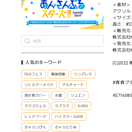
＜素材＞
アクリル
＜サイズ
高さ：約3
＜販売元
株式会社Ke
＜発売元
株式会社Ke
人気のキーワード
(C)2022
FGOフェス
事後物販
シンデレラ
#青春ブ
リトルマーメイド
マルチャーナ
4571608
抱き枕カバー
水着
シュエン
マクスウェル
ラプラス
DORO
レッドフード
ハイスクールD×D
きゃらっぴん
きゃらとりあ