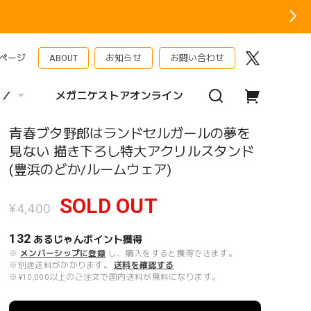
ページ
ABOUT
お知らせ
お問い合わせ
 ／
メガニケストアオンライン
青春ブタ野郎はランドセルガールの夢を
見ない 描き下ろし特大アクリルスタンド
(豊浜のどか/ルームウェア)
SOLD OUT
¥4,400
132
あるじゃんポイント
獲得
※
メンバーシップに登録
し、購入をすると獲得できます。
※別途送料がかかります。
送料を確認する
※¥10,000以上のご注文で国内送料が無料になります。