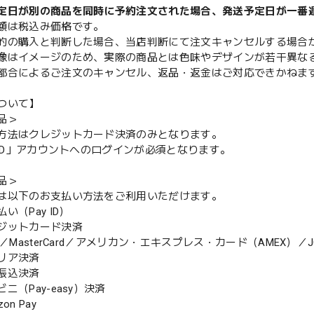
定日が別の商品を同時に予約注文された場合、発送予定日が一番
額は税込み価格です。
的の購入と判断した場合、当店判断にて注文キャンセルする場合
像はイメージのため、実際の商品とは色味やデザインが若干異な
都合によるご注文のキャンセル、返品・返金はご対応できかねま
ついて】
品＞
方法はクレジットカード決済のみとなります。
y ID」アカウントへのログインが必須となります。
品＞
は以下のお支払い方法をご利用いただけます。
（Pay ID）
ジットカード決済
MasterCard／アメリカン・エキスプレス・カード（AMEX）／J
リア決済
振込決済
（Pay-easy）決済
n Pay