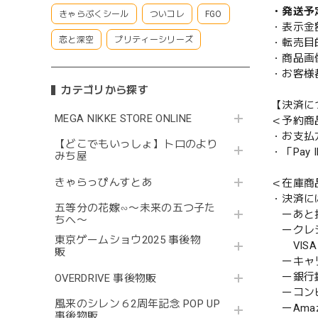
・発送予
きゃらぷくシール
ついコレ
FGO
・表示金
恋と深空
プリティーシリーズ
・転売目
・商品画
・お客様
カテゴリから探す
【決済に
MEGA NIKKE STORE ONLINE
＜予約商
・お支払
【どこでもいっしょ】トロのより
・「Pa
みち屋
きゃらっぴんすとあ
＜在庫商
・決済に
五等分の花嫁∽〜未来の五つ子た
ーあと払い
ちへ〜
ークレ
東京ゲームショウ2025 事後物
VISA／
販
ーキャ
ー銀行
OVERDRIVE 事後物販
ーコンビニ
風来のシレン６2周年記念 POP UP
ーAmazo
事後物販