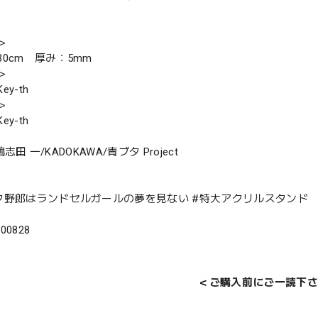
＞
0cm 厚み：5mm
＞
y-th
＞
y-th
 鴨志田 一/KADOKAWA/青ブタ Project
タ野郎はランドセルガールの夢を見ない #特大アクリルスタンド
500828
＜ご購入前にご一読下さ