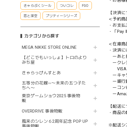
・お客様
きゃらぷくシール
ついコレ
FGO
【決済に
恋と深空
プリティーシリーズ
＜予約商
・お支払
・「Pa
カテゴリから探す
＜在庫商
MEGA NIKKE STORE ONLINE
・決済に
ーあと払い
【どこでもいっしょ】トロのより
みち屋
ークレ
VISA／
きゃらっぴんすとあ
ーキャ
ー銀行
五等分の花嫁∽〜未来の五つ子た
ーコンビニ
ちへ〜
ーAmazo
東京ゲームショウ2025 事後物
販
【配送に
OVERDRIVE 事後物販
・商品の
風来のシレン６2周年記念 POP UP
※配送シ
事後物販