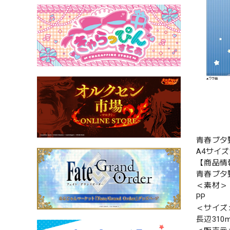
青春ブタ
A4サイ
【商品情
青春ブタ
＜素材＞
PP
＜サイズ
長辺310