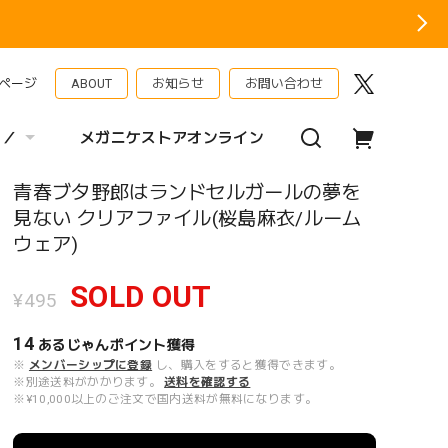
ページ
ABOUT
お知らせ
お問い合わせ
 ／
メガニケストアオンライン
青春ブタ野郎はランドセルガールの夢を
見ない クリアファイル(桜島麻衣/ルーム
ウェア)
SOLD OUT
¥495
14
あるじゃんポイント
獲得
※
メンバーシップに登録
し、購入をすると獲得できます。
※別途送料がかかります。
送料を確認する
※¥10,000以上のご注文で国内送料が無料になります。