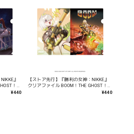
IKKE』
【ストア先行】『勝利の女神：NIKKE』
GHOST！ド
クリアファイル BOOM！THE GHOST！エ
レグ
¥440
¥440