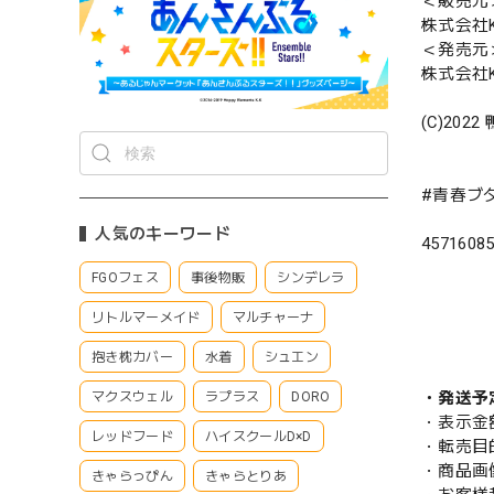
＜販売元
株式会社Ke
＜発売元
株式会社Ke
(C)2022
#青春ブ
人気のキーワード
4571608
FGOフェス
事後物販
シンデレラ
リトルマーメイド
マルチャーナ
抱き枕カバー
水着
シュエン
・発送予
マクスウェル
ラプラス
DORO
・表示金
レッドフード
ハイスクールD×D
・転売目
・商品画
きゃらっぴん
きゃらとりあ