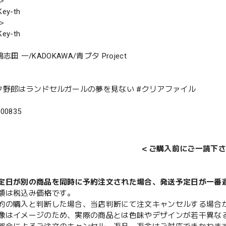
＞
y-th
＞
y-th
 鴨志田 一/KADOKAWA/青ブタ Project
タ野郎はランドセルガールの夢を見ない #クリアファイル
500835
＜ご購入前にご一読下さ
定日が別の商品を同時に予約注文された場合、発送予定日が一番
額は税込み価格です。
的の購入と判断した場合、当店判断にて注文キャンセルする場合
像はイメージのため、実際の商品とは色味やデザインが若干異な