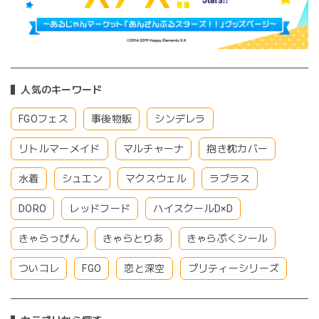
人気のキーワード
FGOフェス
事後物販
シンデレラ
リトルマーメイド
マルチャーナ
抱き枕カバー
水着
シュエン
マクスウェル
ラプラス
DORO
レッドフード
ハイスクールD×D
きゃらっぴん
きゃらとりあ
きゃらぷくシール
ついコレ
FGO
恋と深空
プリティーシリーズ