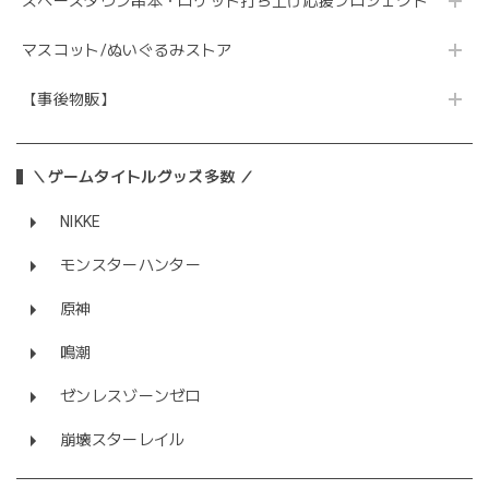
スペースタウン串本・ロケット打ち上げ応援プロジェクト
マスコット/ぬいぐるみストア
【事後物販】
＼ゲームタイトルグッズ多数 ／
NIKKE
モンスターハンター
原神
鳴潮
ゼンレスゾーンゼロ
崩壊スターレイル