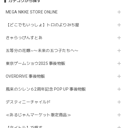
カテゴリから探す
MEGA NIKKE STORE ONLINE
【どこでもいっしょ】トロのよりみち屋
きゃらっぴんすとあ
五等分の花嫁∽〜未来の五つ子たちへ〜
東京ゲームショウ2025 事後物販
OVERDRIVE 事後物販
風来のシレン６2周年記念 POP UP 事後物販
デスティニーチャイルド
≪あるじゃんマーケット限定商品≫
【タイトル】で探す