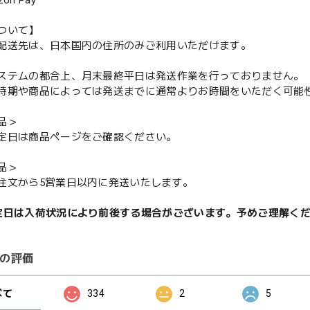
ついて】
配送先は、日本国内の住所のみご利用いただけます。
ステムの都合上、月末最終平日は発送作業を行っておりません。
期や商品によっては発送までに通常よりお時間をいただく可能
品＞
定日は商品ページをご確認ください。
品＞
注文から5営業日以内に発送いたします。
定日は入荷状況により前後する場合がございます。予めご理解く
の評価
べて
334
2
5