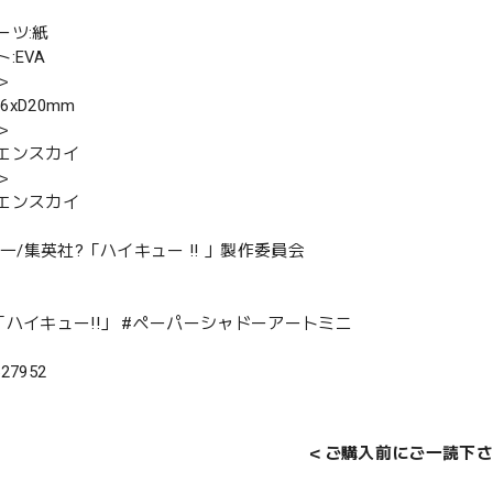
ーツ:紙
:EVA
＞
96xD20mm
＞
エンスカイ
＞
エンスカイ
春一/集英社?「ハイキュー !! 」製作委員会
「ハイキュー!!」 #ペーパーシャドーアートミニ
527952
＜ご購入前にご一読下さ