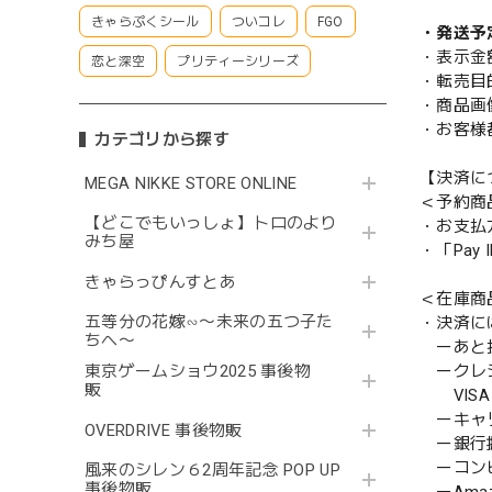
きゃらぷくシール
ついコレ
FGO
・発送予
・表示金
恋と深空
プリティーシリーズ
・転売目
・商品画
・お客様
カテゴリから探す
【決済に
MEGA NIKKE STORE ONLINE
＜予約商
【どこでもいっしょ】トロのより
・お支払
みち屋
・「Pa
きゃらっぴんすとあ
＜在庫商
五等分の花嫁∽〜未来の五つ子た
・決済に
ちへ〜
ーあと払い
ークレ
東京ゲームショウ2025 事後物
販
VISA／
ーキャ
OVERDRIVE 事後物販
ー銀行
ーコンビニ
風来のシレン６2周年記念 POP UP
事後物販
ーAmazo