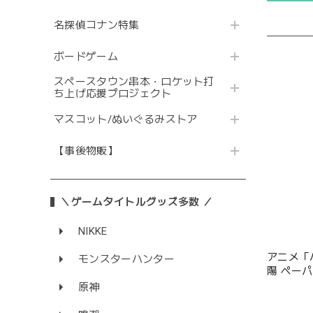
名探偵コナン特集
ボードゲーム
スペースタウン串本・ロケット打
ち上げ応援プロジェクト
マスコット/ぬいぐるみストア
【事後物販】
＼ゲームタイトルグッズ多数 ／
NIKKE
アニメ「ハ
モンスターハンター
陽 ペー
原神