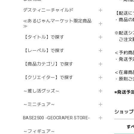
デスティニーチャイルド
【配送に
・商品の
≪あるじゃんマーケット限定商品
≫
※配送シ
【タイトル】で探す
ご注文時
【レーベル】で探す
＜予約商
・発送予
【商品カテゴリ】で探す
＜在庫商
【クリエイター】で探す
・原則ご
～推し活グッズ～
※発送予
～ミニチュア～
ショップ
BASE2500 -GEOCRAPER STORE-
す
～フィギュア～