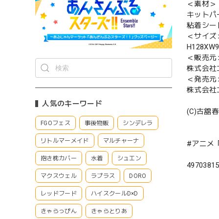
＜素材＞
キットパ
粘着シート
＜サイズ
H128XW
＜販売元
株式会社
＜発売元
株式会社
人気のキーワード
(C)古舘
FGOフェス
事後物販
シンデレラ
リトルマーメイド
マルチャーナ
#アニメ
抱き枕カバー
水着
シュエン
4970381
マクスウェル
ラプラス
DORO
レッドフード
ハイスクールD×D
きゃらっぴん
きゃらとりあ