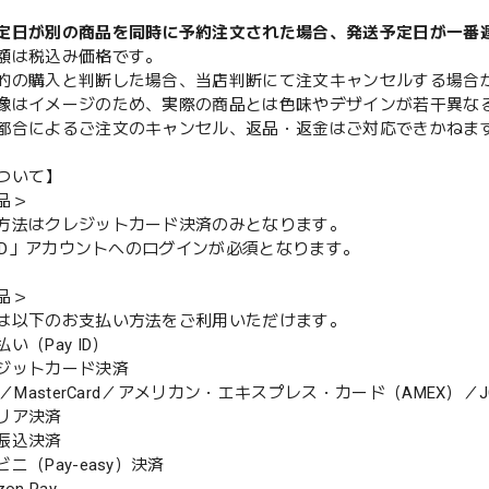
定日が別の商品を同時に予約注文された場合、発送予定日が一番
額は税込み価格です。
的の購入と判断した場合、当店判断にて注文キャンセルする場合
像はイメージのため、実際の商品とは色味やデザインが若干異な
都合によるご注文のキャンセル、返品・返金はご対応できかねま
ついて】
品＞
方法はクレジットカード決済のみとなります。
y ID」アカウントへのログインが必須となります。
品＞
は以下のお支払い方法をご利用いただけます。
（Pay ID）
ジットカード決済
MasterCard／アメリカン・エキスプレス・カード（AMEX）／J
リア決済
振込決済
（Pay-easy）決済
n Pay