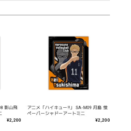
08 影山飛
アニメ「ハイキュー!!」 SA-M09 月島 蛍
ニ
ペーパーシャドーアートミニ
¥2,200
¥2,200