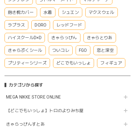
抱き枕カバー
水着
シュエン
マクスウェル
ラプラス
DORO
レッドフード
ハイスクールD×D
きゃらっぴん
きゃらとりあ
きゃらぷくシール
ついコレ
FGO
恋と深空
プリティーシリーズ
どこでもいっしょ
フィギュア
カテゴリから探す
MEGA NIKKE STORE ONLINE
【どこでもいっしょ】トロのよりみち屋
きゃらっぴんすとあ