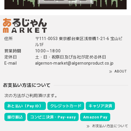
住所
〒111-0053 東京都台東区浅草橋1-21-6 宝山ビ
ル1F
営業時間
10:00～18:00
定休日
土・日・祝祭日及び当社が定める休日
E-mail
algernon-market@algernonproduct.co.jp
ABOUT
お支払い方法について
次の方法がご利用頂けます。
あと払い（Pay ID）
クレジットカード
キャリア決済
銀行振込
コンビニ決済・Pay-easy
Amazon Pay
お支払い方法について