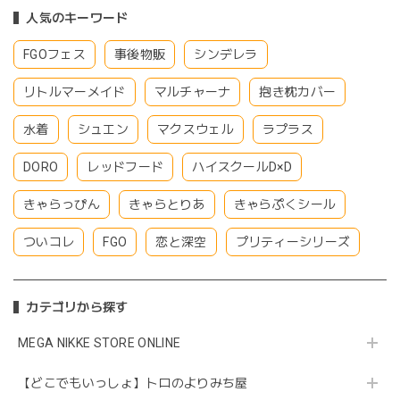
人気のキーワード
FGOフェス
事後物販
シンデレラ
リトルマーメイド
マルチャーナ
抱き枕カバー
水着
シュエン
マクスウェル
ラプラス
DORO
レッドフード
ハイスクールD×D
きゃらっぴん
きゃらとりあ
きゃらぷくシール
ついコレ
FGO
恋と深空
プリティーシリーズ
カテゴリから探す
MEGA NIKKE STORE ONLINE
【どこでもいっしょ】トロのよりみち屋