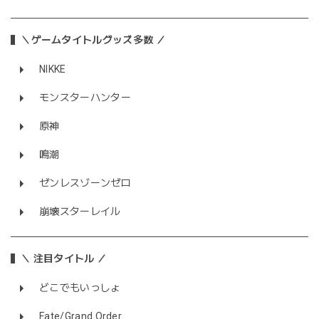
＼ゲームタイトルグッズ多数 ／
NIKKE
モンスターハンター
原神
鳴潮
ゼンレスゾーンゼロ
崩壊スターレイル
＼ 注目タイトル ／
どこでもいっしょ
Fate/Grand Order