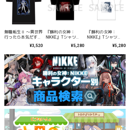
無職転生Ⅱ 〜異世界
『勝利の女神：
『勝利の女神：
行ったら本気だす〜
NIKKE』Tシャツ
NIKKE』Tシャツ
Ｔシャツ［ロキシ
chapter.01 ラピ
chapter.07 スノーホ
¥3,520
¥5,280
¥5,280
ー・ミグルディア］
L/XL
ワイト L/XL
【描き下ろし】
M/L/XLサイズ