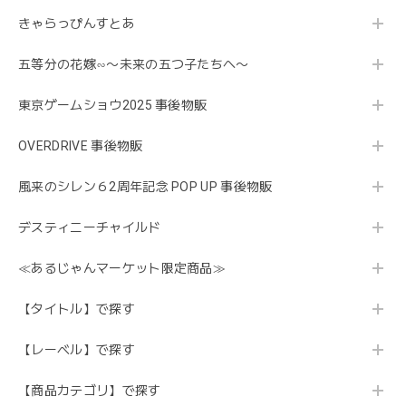
きゃらっぴんすとあ
五等分の花嫁∽〜未来の五つ子たちへ〜
東京ゲームショウ2025 事後物販
OVERDRIVE 事後物販
風来のシレン６2周年記念 POP UP 事後物販
デスティニーチャイルド
≪あるじゃんマーケット限定商品≫
【タイトル】で探す
【レーベル】で探す
【商品カテゴリ】で探す