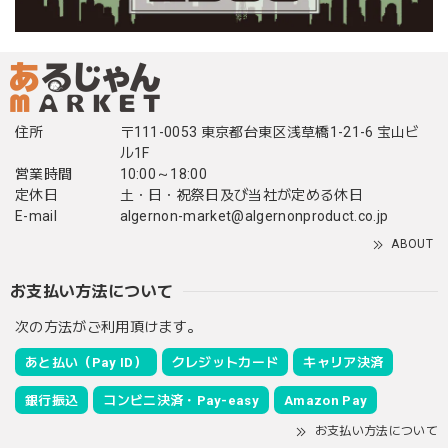
住所
〒111-0053 東京都台東区浅草橋1-21-6 宝山ビ
ル1F
営業時間
10:00～18:00
定休日
土・日・祝祭日及び当社が定める休日
E-mail
algernon-market@algernonproduct.co.jp
ABOUT
お支払い方法について
次の方法がご利用頂けます。
あと払い（Pay ID）
クレジットカード
キャリア決済
銀行振込
コンビニ決済・Pay-easy
Amazon Pay
お支払い方法について