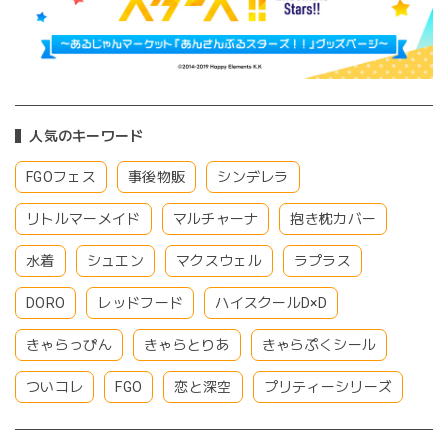
人気のキーワード
FGOフェス
事後物販
シンデレラ
リトルマーメイド
マルチャーナ
抱き枕カバー
水着
シュエン
マクスウェル
ラプラス
DORO
レッドフード
ハイスクールD×D
きゃらっぴん
きゃらとりあ
きゃらぷくシール
ついコレ
FGO
恋と深空
プリティーシリーズ