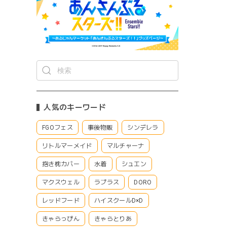
人気のキーワード
FGOフェス
事後物販
シンデレラ
リトルマーメイド
マルチャーナ
抱き枕カバー
水着
シュエン
マクスウェル
ラプラス
DORO
レッドフード
ハイスクールD×D
きゃらっぴん
きゃらとりあ