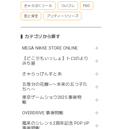
きゃらぷくシール
ついコレ
FGO
恋と深空
プリティーシリーズ
カテゴリから探す
MEGA NIKKE STORE ONLINE
【どこでもいっしょ】トロのより
みち屋
きゃらっぴんすとあ
五等分の花嫁∽〜未来の五つ子た
ちへ〜
東京ゲームショウ2025 事後物
販
OVERDRIVE 事後物販
風来のシレン６2周年記念 POP UP
事後物販