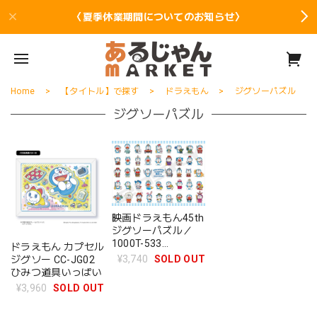
〈夏季休業期間についてのお知らせ〉
Home
【タイトル】で探す
ドラえもん
ジグソーパズル
ジグソーパズル
映画ドラえもん45th
ジグソーパズル／
1000T-533
ドラえもん カプセル
DORAEMON THE
¥3,740
SOLD OUT
ジグソー CC-JG02
MOVIE 1980-2025
ひみつ道具いっぱい
¥3,960
SOLD OUT