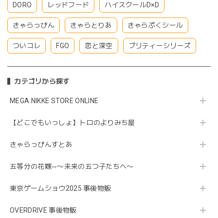
DORO
レッドフード
ハイスクールD×D
きゃらっぴん
きゃらとりあ
きゃらぷくシール
ついコレ
FGO
恋と深空
プリティーシリーズ
カテゴリから探す
MEGA NIKKE STORE ONLINE
【どこでもいっしょ】トロのよりみち屋
きゃらっぴんすとあ
五等分の花嫁∽〜未来の五つ子たちへ〜
東京ゲームショウ2025 事後物販
OVERDRIVE 事後物販