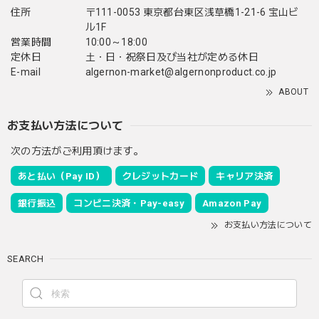
住所
〒111-0053 東京都台東区浅草橋1-21-6 宝山ビ
ル1F
営業時間
10:00～18:00
定休日
土・日・祝祭日及び当社が定める休日
E-mail
algernon-market@algernonproduct.co.jp
ABOUT
お支払い方法について
次の方法がご利用頂けます。
あと払い（Pay ID）
クレジットカード
キャリア決済
銀行振込
コンビニ決済・Pay-easy
Amazon Pay
お支払い方法について
SEARCH