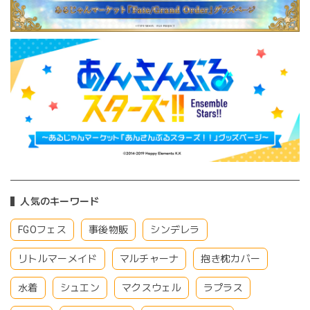
人気のキーワード
FGOフェス
事後物販
シンデレラ
リトルマーメイド
マルチャーナ
抱き枕カバー
水着
シュエン
マクスウェル
ラプラス