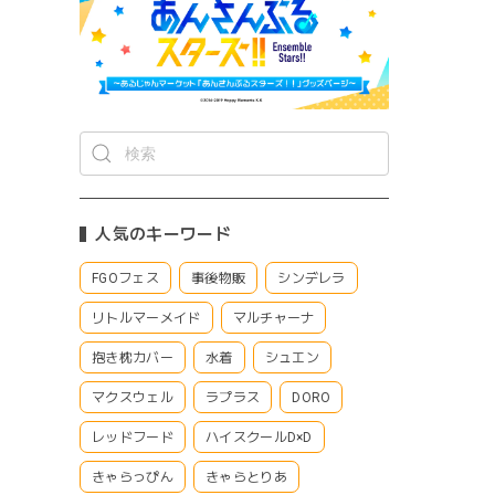
人気のキーワード
FGOフェス
事後物販
シンデレラ
リトルマーメイド
マルチャーナ
抱き枕カバー
水着
シュエン
マクスウェル
ラプラス
DORO
レッドフード
ハイスクールD×D
きゃらっぴん
きゃらとりあ