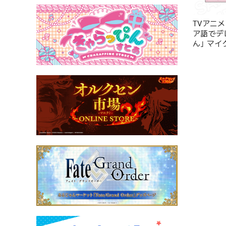
TVアニ
ア語でデ
ん｣ マ
サ･ミハイ
ver.