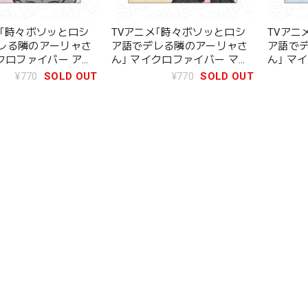
メ｢時々ボソッとロシ
TVアニメ｢時々ボソッとロシ
TVアニ
レる隣のアーリャさ
ア語でデレる隣のアーリャさ
ア語で
イクロファイバー アリ
ん｣ マイクロファイバー マリ
ん｣ マ
ロヴナ･九条 Kawaii
ヤ･ミハイロヴナ･九条 Kawaii
綾乃 Kawa
¥770
SOLD OUT
¥770
SOLD OUT
ver.