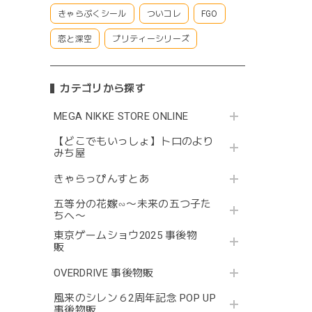
きゃらぷくシール
ついコレ
FGO
恋と深空
プリティーシリーズ
カテゴリから探す
MEGA NIKKE STORE ONLINE
【どこでもいっしょ】トロのより
みち屋
きゃらっぴんすとあ
五等分の花嫁∽〜未来の五つ子た
ちへ〜
東京ゲームショウ2025 事後物
販
OVERDRIVE 事後物販
風来のシレン６2周年記念 POP UP
事後物販