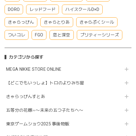
DORO
レッドフード
ハイスクールD×D
きゃらっぴん
きゃらとりあ
きゃらぷくシール
ついコレ
FGO
恋と深空
プリティーシリーズ
カテゴリから探す
MEGA NIKKE STORE ONLINE
【どこでもいっしょ】トロのよりみち屋
きゃらっぴんすとあ
五等分の花嫁∽〜未来の五つ子たちへ〜
東京ゲームショウ2025 事後物販