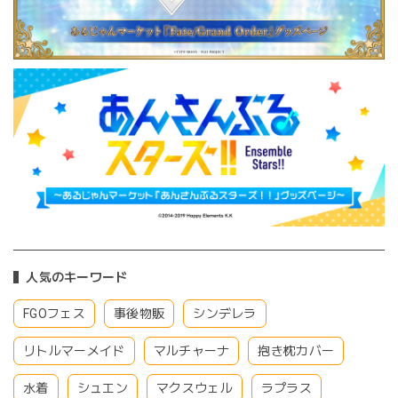
人気のキーワード
FGOフェス
事後物販
シンデレラ
リトルマーメイド
マルチャーナ
抱き枕カバー
水着
シュエン
マクスウェル
ラプラス