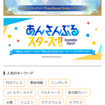
人気のキーワード
FGOフェス
事後物販
シンデレラ
リトルマーメイド
マルチャーナ
抱き枕カバー
水着
シュエン
マクスウェル
ラプラス