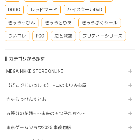
DORO
レッドフード
ハイスクールD×D
きゃらっぴん
きゃらとりあ
きゃらぷくシール
ついコレ
FGO
恋と深空
プリティーシリーズ
カテゴリから探す
MEGA NIKKE STORE ONLINE
【どこでもいっしょ】トロのよりみち屋
きゃらっぴんすとあ
五等分の花嫁∽〜未来の五つ子たちへ〜
東京ゲームショウ2025 事後物販