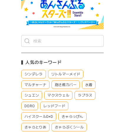
人気のキーワード
シンデレラ
リトルマーメイド
マルチャーナ
抱き枕カバー
水着
シュエン
マクスウェル
ラプラス
DORO
レッドフード
ハイスクールD×D
きゃらっぴん
きゃらとりあ
きゃらぷくシール