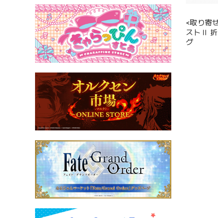
<取り寄
ストⅡ 
グ