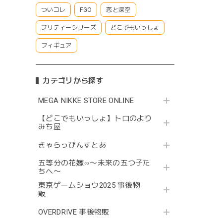
ついコレ
FGO
恋と深空
プリティーシリーズ
どこでもいっしょ
フィギュア
カテゴリから探す
MEGA NIKKE STORE ONLINE
【どこでもいっしょ】トロのより
みち屋
きゃらっぴんすとあ
五等分の花嫁∽〜未来の五つ子た
ちへ〜
東京ゲームショウ2025 事後物
販
OVERDRIVE 事後物販