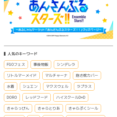
人気のキーワード
FGOフェス
事後物販
シンデレラ
リトルマーメイド
マルチャーナ
抱き枕カバー
水着
シュエン
マクスウェル
ラプラス
DORO
レッドフード
ハイスクールD×D
きゃらっぴん
きゃらとりあ
きゃらぷくシール