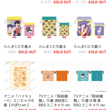
ルメ ver
¥1,870
SOLD OUT
¥1,100
SOLD OUT
らんま1/2 巾着 A
らんま1/2 巾着 B
らんま1/2 巾着 C
¥880
SOLD OUT
¥880
SOLD OUT
¥880
SOLD OUT
アニメ「ハイキュ
TVアニメ「呪術廻
TVアニメ「呪術廻
ー!!」 ミニキャラ巾
戦」 巾着 虎杖悠仁
戦」 巾着 伏黒 恵
着【のぼりver.】
BBQ ミニキャラ ver.
BBQ ミニキャラ ver.