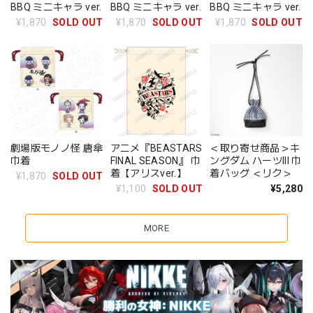
BBQ ミニキャラ ver.
BBQ ミニキャラ ver.
BBQ ミニキャラ ver.
¥1,870
SOLD OUT
¥1,870
SOLD OUT
¥1,870
SOLD OUT
劇場版モノノ怪 唐傘
アニメ『BEASTARS
＜取り寄せ商品＞キ
巾着
FINAL SEASON』 巾
ングダム ハーツIII 巾
着【アリスver.】
着バッグ ＜リク＞
¥1,870
SOLD OUT
¥1,100
SOLD OUT
¥5,280
MORE