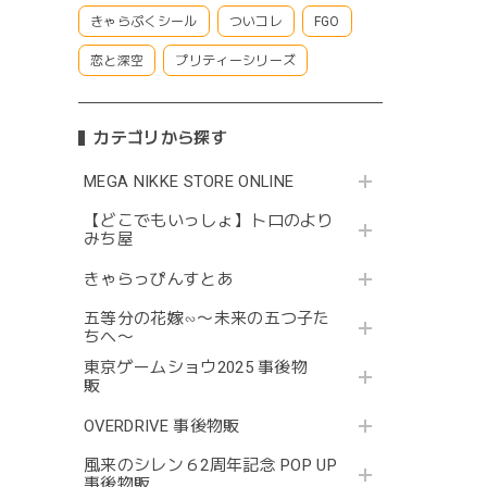
きゃらぷくシール
ついコレ
FGO
恋と深空
プリティーシリーズ
カテゴリから探す
MEGA NIKKE STORE ONLINE
【どこでもいっしょ】トロのより
みち屋
きゃらっぴんすとあ
五等分の花嫁∽〜未来の五つ子た
ちへ〜
東京ゲームショウ2025 事後物
販
OVERDRIVE 事後物販
風来のシレン６2周年記念 POP UP
事後物販