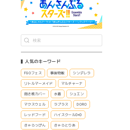
人気のキーワード
FGOフェス
事後物販
シンデレラ
リトルマーメイド
マルチャーナ
抱き枕カバー
水着
シュエン
マクスウェル
ラプラス
DORO
レッドフード
ハイスクールD×D
きゃらっぴん
きゃらとりあ