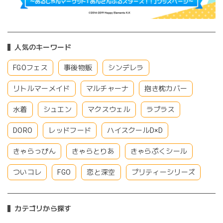
人気のキーワード
FGOフェス
事後物販
シンデレラ
リトルマーメイド
マルチャーナ
抱き枕カバー
水着
シュエン
マクスウェル
ラプラス
DORO
レッドフード
ハイスクールD×D
きゃらっぴん
きゃらとりあ
きゃらぷくシール
ついコレ
FGO
恋と深空
プリティーシリーズ
カテゴリから探す