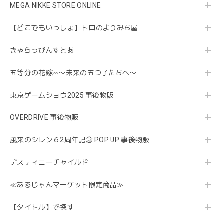
MEGA NIKKE STORE ONLINE
【どこでもいっしょ】トロのよりみち屋
きゃらっぴんすとあ
五等分の花嫁∽〜未来の五つ子たちへ〜
東京ゲームショウ2025 事後物販
OVERDRIVE 事後物販
風来のシレン６2周年記念 POP UP 事後物販
デスティニーチャイルド
≪あるじゃんマーケット限定商品≫
【タイトル】で探す