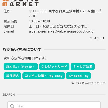
住所
〒111-0053 東京都台東区浅草橋1-21-6 宝山ビ
ル1F
営業時間
10:00～18:00
定休日
土・日・祝祭日及び当社が定める休日
E-mail
algernon-market@algernonproduct.co.jp
ABOUT
お支払い方法について
次の方法がご利用頂けます。
あと払い（Pay ID）
クレジットカード
キャリア決済
銀行振込
コンビニ決済・Pay-easy
Amazon Pay
お支払い方法について
SEARCH