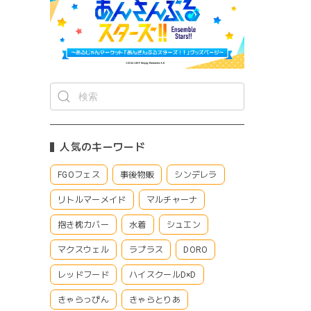
人気のキーワード
FGOフェス
事後物販
シンデレラ
リトルマーメイド
マルチャーナ
抱き枕カバー
水着
シュエン
マクスウェル
ラプラス
DORO
レッドフード
ハイスクールD×D
きゃらっぴん
きゃらとりあ