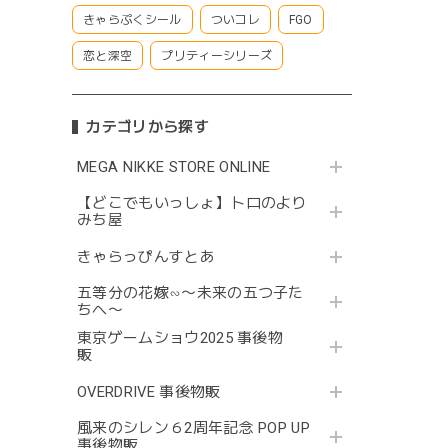
きゃらぷくシール
ついコレ
FGO
恋と深空
プリティーシリーズ
カテゴリから探す
MEGA NIKKE STORE ONLINE
【どこでもいっしょ】トロのより
みち屋
きゃらっぴんすとあ
五等分の花嫁∽〜未来の五つ子た
ちへ〜
東京ゲームショウ2025 事後物
販
OVERDRIVE 事後物販
風来のシレン６2周年記念 POP UP
事後物販