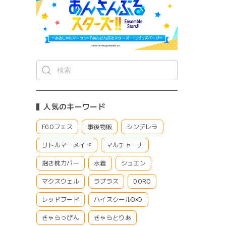
人気のキーワード
FGOフェス
事後物販
シンデレラ
リトルマーメイド
マルチャーナ
抱き枕カバー
水着
シュエン
マクスウェル
ラプラス
DORO
レッドフード
ハイスクールD×D
きゃらっぴん
きゃらとりあ