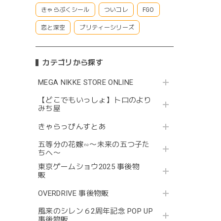
きゃらぷくシール
ついコレ
FGO
恋と深空
プリティーシリーズ
カテゴリから探す
MEGA NIKKE STORE ONLINE
【どこでもいっしょ】トロのより
みち屋
きゃらっぴんすとあ
五等分の花嫁∽〜未来の五つ子た
ちへ〜
東京ゲームショウ2025 事後物
販
OVERDRIVE 事後物販
風来のシレン６2周年記念 POP UP
事後物販