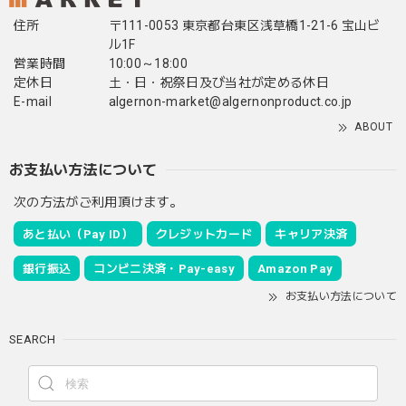
住所
〒111-0053 東京都台東区浅草橋1-21-6 宝山ビ
ル1F
営業時間
10:00～18:00
定休日
土・日・祝祭日及び当社が定める休日
E-mail
algernon-market@algernonproduct.co.jp
ABOUT
お支払い方法について
次の方法がご利用頂けます。
あと払い（Pay ID）
クレジットカード
キャリア決済
銀行振込
コンビニ決済・Pay-easy
Amazon Pay
お支払い方法について
SEARCH