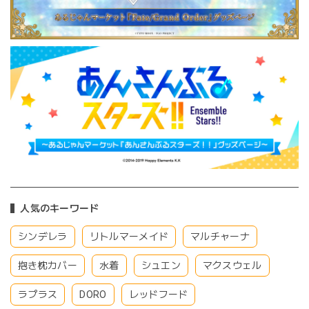
人気のキーワード
シンデレラ
リトルマーメイド
マルチャーナ
抱き枕カバー
水着
シュエン
マクスウェル
ラプラス
DORO
レッドフード