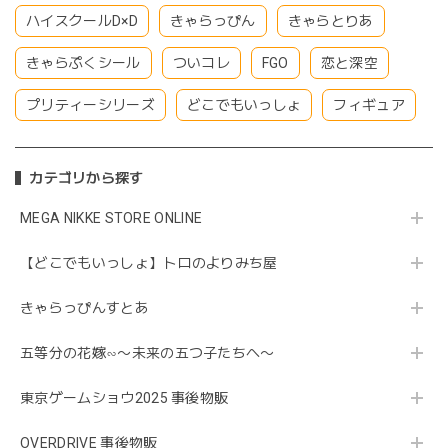
ハイスクールD×D
きゃらっぴん
きゃらとりあ
きゃらぷくシール
ついコレ
FGO
恋と深空
プリティーシリーズ
どこでもいっしょ
フィギュア
カテゴリから探す
MEGA NIKKE STORE ONLINE
【どこでもいっしょ】トロのよりみち屋
きゃらっぴんすとあ
五等分の花嫁∽〜未来の五つ子たちへ〜
東京ゲームショウ2025 事後物販
OVERDRIVE 事後物販