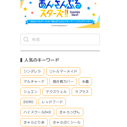
人気のキーワード
シンデレラ
リトルマーメイド
マルチャーナ
抱き枕カバー
水着
シュエン
マクスウェル
ラプラス
DORO
レッドフード
ハイスクールD×D
きゃらっぴん
きゃらとりあ
きゃらぷくシール