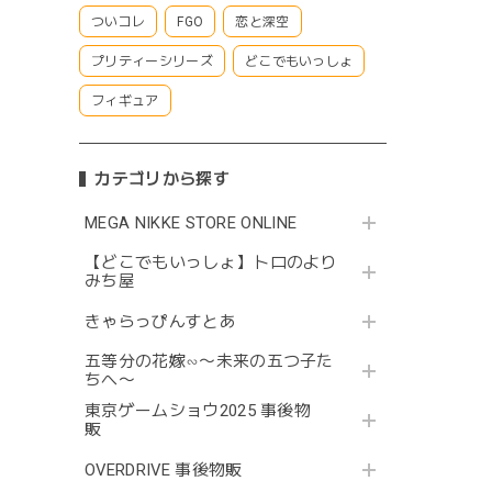
ついコレ
FGO
恋と深空
プリティーシリーズ
どこでもいっしょ
フィギュア
カテゴリから探す
MEGA NIKKE STORE ONLINE
【どこでもいっしょ】トロのより
みち屋
きゃらっぴんすとあ
五等分の花嫁∽〜未来の五つ子た
ちへ〜
東京ゲームショウ2025 事後物
販
OVERDRIVE 事後物販