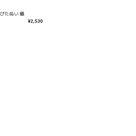
 ぴたぬい 織
¥2,530