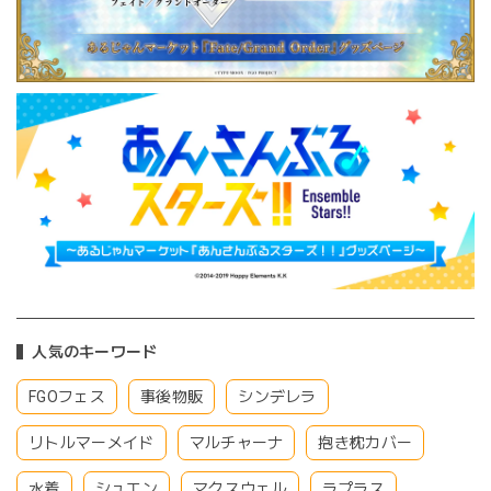
人気のキーワード
FGOフェス
事後物販
シンデレラ
リトルマーメイド
マルチャーナ
抱き枕カバー
水着
シュエン
マクスウェル
ラプラス