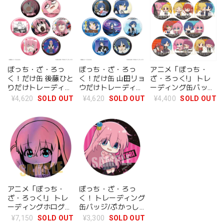
ぼっち・ざ・ろっ
ぼっち・ざ・ろっ
アニメ「ぼっち・
く！だけ缶 後藤ひと
く！だけ缶 山田リョ
ざ・ろっく!」 トレ
りだけトレーディン
ウだけトレーディン
ーディング缶バッ
グ缶バッジ Ver.2
グ缶バッジ BOX 全7
ジ/ぷちめもっ! BOX
¥4,620
SOLD OUT
¥4,620
SOLD OUT
¥4,400
SOLD OUT
BOX 全7種
種
全8種
アニメ「ぼっち・
ぼっち・ざ・ろっ
ざ・ろっく!」 トレ
く！ トレーディング
ーディングホログラ
缶バッジ/ぷかっし
ム缶バッジ/てくト
ゅ BOX 全6種
¥7,150
SOLD OUT
¥3,300
SOLD OUT