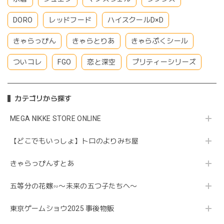
DORO
レッドフード
ハイスクールD×D
きゃらっぴん
きゃらとりあ
きゃらぷくシール
ついコレ
FGO
恋と深空
プリティーシリーズ
カテゴリから探す
MEGA NIKKE STORE ONLINE
【どこでもいっしょ】トロのよりみち屋
きゃらっぴんすとあ
五等分の花嫁∽〜未来の五つ子たちへ〜
東京ゲームショウ2025 事後物販