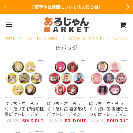
〈夏季休業期間についてのお知らせ〉
Home
【タイトル】で探す
ぼっち･ざ･ろっく！
缶バッジ
缶バッジ
ぼっち・ざ・ろっ
ぼっち・ざ・ろっ
ぼっち・ざ・ろっ
く！だけ缶 伊地知虹
く！だけ缶 喜多郁代
く！だけ缶 後藤ひと
夏だけトレーディン
だけトレーディング
りだけトレーディン
グ缶バッジ BOX 全7
缶バッジ BOX 全7種
グ缶バッジ Ver.1
¥4,620
SOLD OUT
¥4,620
SOLD OUT
¥4,620
SOLD OUT
種
BOX 全7種