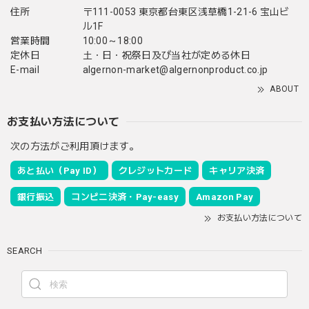
住所
〒111-0053 東京都台東区浅草橋1-21-6 宝山ビ
ル1F
営業時間
10:00～18:00
定休日
土・日・祝祭日及び当社が定める休日
E-mail
algernon-market@algernonproduct.co.jp
ABOUT
お支払い方法について
次の方法がご利用頂けます。
あと払い（Pay ID）
クレジットカード
キャリア決済
銀行振込
コンビニ決済・Pay-easy
Amazon Pay
お支払い方法について
SEARCH