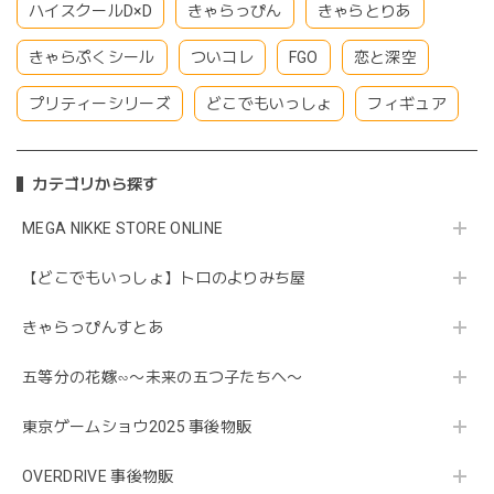
ハイスクールD×D
きゃらっぴん
きゃらとりあ
きゃらぷくシール
ついコレ
FGO
恋と深空
プリティーシリーズ
どこでもいっしょ
フィギュア
カテゴリから探す
MEGA NIKKE STORE ONLINE
【どこでもいっしょ】トロのよりみち屋
きゃらっぴんすとあ
五等分の花嫁∽〜未来の五つ子たちへ〜
東京ゲームショウ2025 事後物販
OVERDRIVE 事後物販