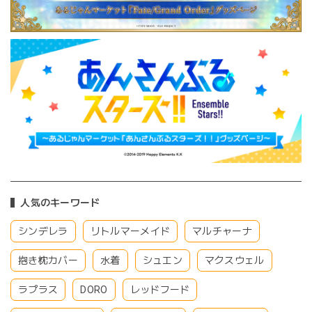
人気のキーワード
シンデレラ
リトルマーメイド
マルチャーナ
抱き枕カバー
水着
シュエン
マクスウェル
ラプラス
DORO
レッドフード