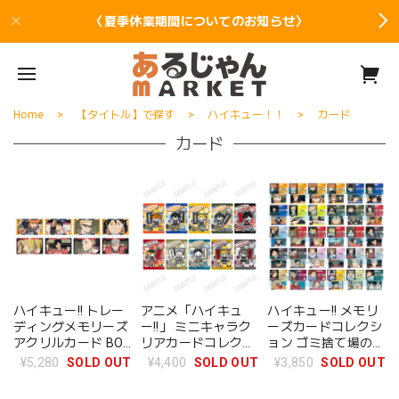
〈夏季休業期間についてのお知らせ〉
Home
【タイトル】で探す
ハイキュー！！
カード
カード
ハイキュー!! トレー
アニメ「ハイキュ
ハイキュー!! メモリ
ディングメモリーズ
ー!!」 ミニキャラク
ーズカードコレクシ
アクリルカード BOX
リアカードコレクシ
ョン ゴミ捨て場の決
全8種
ョン【のぼりver.】
戦 BOX 全30種
¥5,280
SOLD OUT
¥4,400
SOLD OUT
¥3,850
SOLD OUT
BOX 全10種