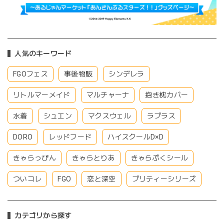
人気のキーワード
FGOフェス
事後物販
シンデレラ
リトルマーメイド
マルチャーナ
抱き枕カバー
水着
シュエン
マクスウェル
ラプラス
DORO
レッドフード
ハイスクールD×D
きゃらっぴん
きゃらとりあ
きゃらぷくシール
ついコレ
FGO
恋と深空
プリティーシリーズ
カテゴリから探す