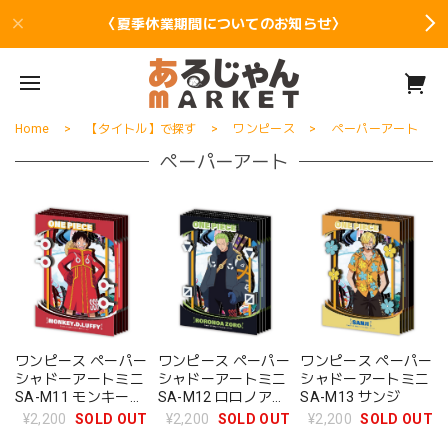
〈夏季休業期間についてのお知らせ〉
Home
【タイトル】で探す
ワンピース
ペーパーアート
ペーパーアート
ワンピース ペーパー
ワンピース ペーパー
ワンピース ペーパー
シャドーアートミニ
シャドーアートミニ
シャドーアートミニ
SA-M11 モンキー・
SA-M12 ロロノア・
SA-M13 サンジ
D・ルフィ
ゾロ
¥2,200
SOLD OUT
¥2,200
SOLD OUT
¥2,200
SOLD OUT