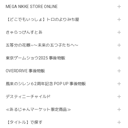
MEGA NIKKE STORE ONLINE
【どこでもいっしょ】トロのよりみち屋
きゃらっぴんすとあ
五等分の花嫁∽〜未来の五つ子たちへ〜
東京ゲームショウ2025 事後物販
OVERDRIVE 事後物販
風来のシレン６2周年記念 POP UP 事後物販
デスティニーチャイルド
≪あるじゃんマーケット限定商品≫
【タイトル】で探す