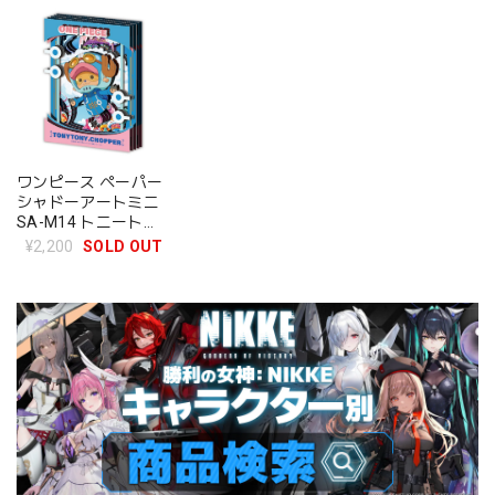
ワンピース ペーパー
シャドーアートミニ
SA-M14 トニートニ
ー・チョッパー
¥2,200
SOLD OUT