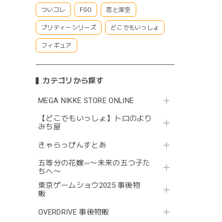
ついコレ
FGO
恋と深空
プリティーシリーズ
どこでもいっしょ
フィギュア
カテゴリから探す
MEGA NIKKE STORE ONLINE
【どこでもいっしょ】トロのより
みち屋
きゃらっぴんすとあ
五等分の花嫁∽〜未来の五つ子た
ちへ〜
東京ゲームショウ2025 事後物
販
OVERDRIVE 事後物販