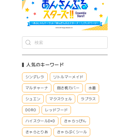
人気のキーワード
シンデレラ
リトルマーメイド
マルチャーナ
抱き枕カバー
水着
シュエン
マクスウェル
ラプラス
DORO
レッドフード
ハイスクールD×D
きゃらっぴん
きゃらとりあ
きゃらぷくシール