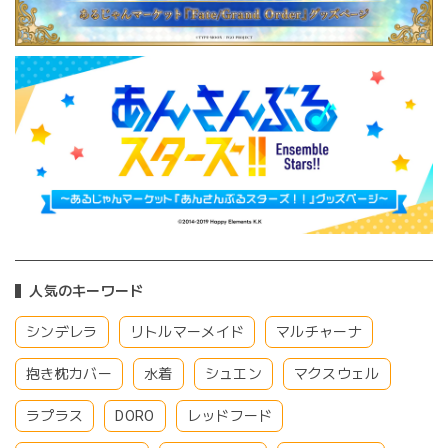
人気のキーワード
シンデレラ
リトルマーメイド
マルチャーナ
抱き枕カバー
水着
シュエン
マクスウェル
ラプラス
DORO
レッドフード