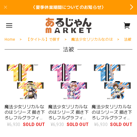
〈夏季休業期間についてのお知らせ〉
Home
【タイトル】で探す
魔法少女リリカルなのは
法被
法被
魔法少女リリカルな
魔法少女リリカルな
魔法少女リリカルな
のはシリーズ 描き下
のはシリーズ 描き下
のはシリーズ 描き下
ろしフルグラフィッ
ろしフルグラフィッ
ろしフルグラフィッ
クハッピ / フェイ
クハッピ / 高町 なの
クハッピ / 八神 はや
¥6,930
SOLD OUT
¥6,930
SOLD OUT
¥6,930
SOLD OUT
ト・T・ハラオウン
は
て