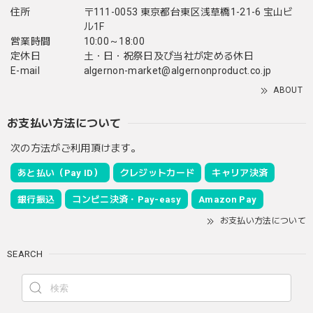
住所
〒111-0053 東京都台東区浅草橋1-21-6 宝山ビ
ル1F
営業時間
10:00～18:00
定休日
土・日・祝祭日及び当社が定める休日
E-mail
algernon-market@algernonproduct.co.jp
ABOUT
お支払い方法について
次の方法がご利用頂けます。
あと払い（Pay ID）
クレジットカード
キャリア決済
銀行振込
コンビニ決済・Pay-easy
Amazon Pay
お支払い方法について
SEARCH