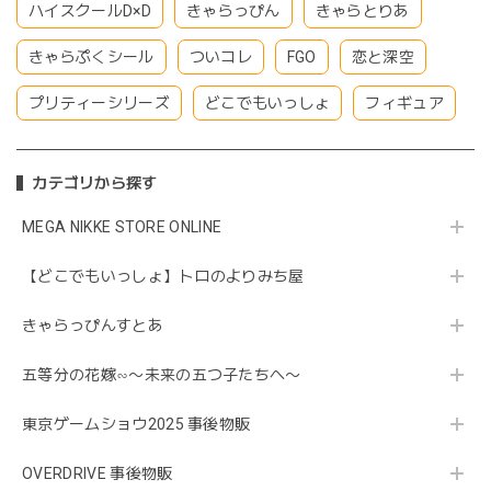
ハイスクールD×D
きゃらっぴん
きゃらとりあ
きゃらぷくシール
ついコレ
FGO
恋と深空
プリティーシリーズ
どこでもいっしょ
フィギュア
カテゴリから探す
MEGA NIKKE STORE ONLINE
【どこでもいっしょ】トロのよりみち屋
きゃらっぴんすとあ
五等分の花嫁∽〜未来の五つ子たちへ〜
東京ゲームショウ2025 事後物販
OVERDRIVE 事後物販