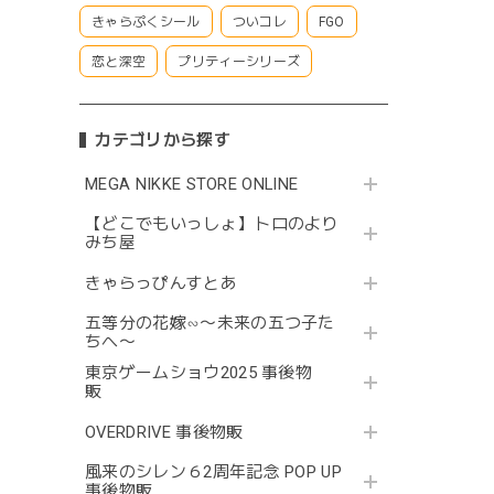
きゃらぷくシール
ついコレ
FGO
恋と深空
プリティーシリーズ
カテゴリから探す
MEGA NIKKE STORE ONLINE
【どこでもいっしょ】トロのより
みち屋
きゃらっぴんすとあ
五等分の花嫁∽〜未来の五つ子た
ちへ〜
東京ゲームショウ2025 事後物
販
OVERDRIVE 事後物販
風来のシレン６2周年記念 POP UP
事後物販