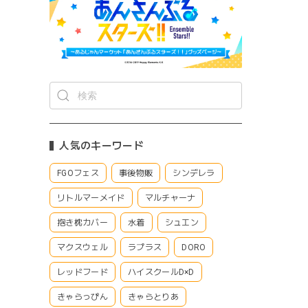
人気のキーワード
FGOフェス
事後物販
シンデレラ
リトルマーメイド
マルチャーナ
抱き枕カバー
水着
シュエン
マクスウェル
ラプラス
DORO
レッドフード
ハイスクールD×D
きゃらっぴん
きゃらとりあ