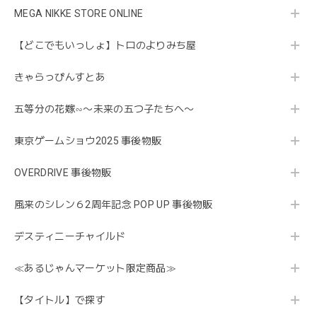
MEGA NIKKE STORE ONLINE
【どこでもいっしょ】トロのよりみち屋
きゃらっぴんすとあ
五等分の花嫁∽〜未来の五つ子たちへ〜
東京ゲームショウ2025 事後物販
OVERDRIVE 事後物販
風来のシレン６2周年記念 POP UP 事後物販
デスティニーチャイルド
≪あるじゃんマーケット限定商品≫
【タイトル】で探す