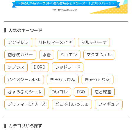
人気のキーワード
シンデレラ
リトルマーメイド
マルチャーナ
抱き枕カバー
水着
シュエン
マクスウェル
ラプラス
DORO
レッドフード
ハイスクールD×D
きゃらっぴん
きゃらとりあ
きゃらぷくシール
ついコレ
FGO
恋と深空
プリティーシリーズ
どこでもいっしょ
フィギュア
カテゴリから探す