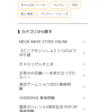
きゃらぷくシール
ついコレ
FGO
恋と深空
プリティーシリーズ
カテゴリから探す
MEGA NIKKE STORE ONLINE
【どこでもいっしょ】トロのより
みち屋
きゃらっぴんすとあ
五等分の花嫁∽〜未来の五つ子た
ちへ〜
東京ゲームショウ2025 事後物
販
OVERDRIVE 事後物販
風来のシレン６2周年記念 POP UP
事後物販