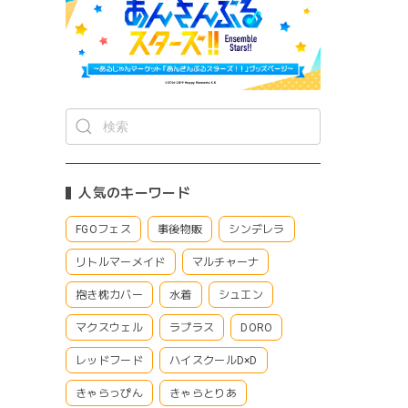
人気のキーワード
FGOフェス
事後物販
シンデレラ
リトルマーメイド
マルチャーナ
抱き枕カバー
水着
シュエン
マクスウェル
ラプラス
DORO
レッドフード
ハイスクールD×D
きゃらっぴん
きゃらとりあ