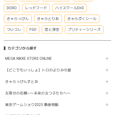
DORO
レッドフード
ハイスクールD×D
きゃらっぴん
きゃらとりあ
きゃらぷくシール
ついコレ
FGO
恋と深空
プリティーシリーズ
カテゴリから探す
MEGA NIKKE STORE ONLINE
【どこでもいっしょ】トロのよりみち屋
きゃらっぴんすとあ
五等分の花嫁∽〜未来の五つ子たちへ〜
東京ゲームショウ2025 事後物販