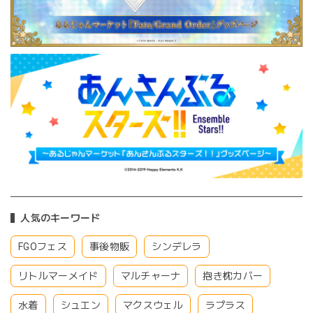
人気のキーワード
FGOフェス
事後物販
シンデレラ
リトルマーメイド
マルチャーナ
抱き枕カバー
水着
シュエン
マクスウェル
ラプラス