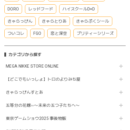
DORO
レッドフード
ハイスクールD×D
きゃらっぴん
きゃらとりあ
きゃらぷくシール
ついコレ
FGO
恋と深空
プリティーシリーズ
カテゴリから探す
MEGA NIKKE STORE ONLINE
【どこでもいっしょ】トロのよりみち屋
きゃらっぴんすとあ
五等分の花嫁∽〜未来の五つ子たちへ〜
東京ゲームショウ2025 事後物販