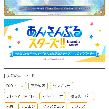
人気のキーワード
FGOフェス
事後物販
シンデレラ
リトルマーメイド
マルチャーナ
抱き枕カバー
水着
シュエン
マクスウェル
ラプラス