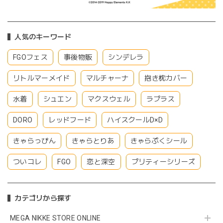
人気のキーワード
FGOフェス
事後物販
シンデレラ
リトルマーメイド
マルチャーナ
抱き枕カバー
水着
シュエン
マクスウェル
ラプラス
DORO
レッドフード
ハイスクールD×D
きゃらっぴん
きゃらとりあ
きゃらぷくシール
ついコレ
FGO
恋と深空
プリティーシリーズ
カテゴリから探す
MEGA NIKKE STORE ONLINE