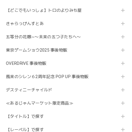
【どこでもいっしょ】トロのよりみち屋
きゃらっぴんすとあ
五等分の花嫁∽〜未来の五つ子たちへ〜
東京ゲームショウ2025 事後物販
OVERDRIVE 事後物販
風来のシレン６2周年記念 POP UP 事後物販
デスティニーチャイルド
≪あるじゃんマーケット限定商品≫
【タイトル】で探す
【レーベル】で探す