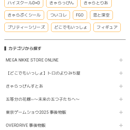
ハイスクールD×D
きゃらっぴん
きゃらとりあ
きゃらぷくシール
ついコレ
FGO
恋と深空
プリティーシリーズ
どこでもいっしょ
フィギュア
カテゴリから探す
MEGA NIKKE STORE ONLINE
【どこでもいっしょ】トロのよりみち屋
きゃらっぴんすとあ
五等分の花嫁∽〜未来の五つ子たちへ〜
東京ゲームショウ2025 事後物販
OVERDRIVE 事後物販