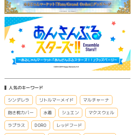
人気のキーワード
シンデレラ
リトルマーメイド
マルチャーナ
抱き枕カバー
水着
シュエン
マクスウェル
ラプラス
DORO
レッドフード