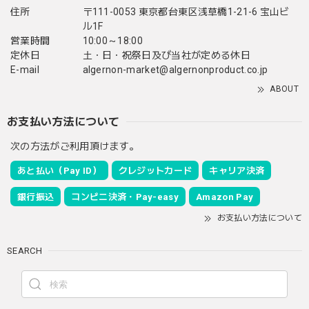
住所
〒111-0053 東京都台東区浅草橋1-21-6 宝山ビ
ル1F
営業時間
10:00～18:00
定休日
土・日・祝祭日及び当社が定める休日
E-mail
algernon-market@algernonproduct.co.jp
ABOUT
お支払い方法について
次の方法がご利用頂けます。
あと払い（Pay ID）
クレジットカード
キャリア決済
銀行振込
コンビニ決済・Pay-easy
Amazon Pay
お支払い方法について
SEARCH