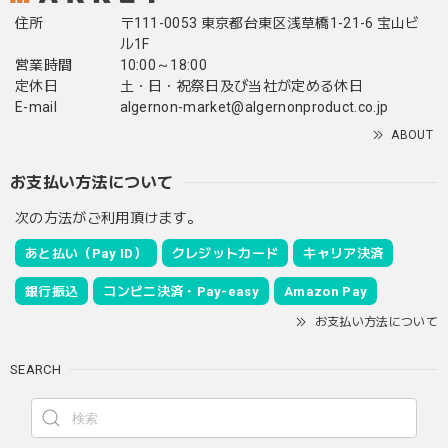
住所
〒111-0053 東京都台東区浅草橋1-21-6 宝山ビ
ル1F
営業時間
10:00～18:00
定休日
土・日・祝祭日及び当社が定める休日
E-mail
algernon-market@algernonproduct.co.jp
ABOUT
お支払い方法について
次の方法がご利用頂けます。
あと払い（Pay ID）
クレジットカード
キャリア決済
銀行振込
コンビニ決済・Pay-easy
Amazon Pay
お支払い方法について
SEARCH