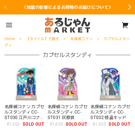
〈地震の影響によるお荷物のお届けについて〉
Home
【タイトル】で探す
名探偵コナン
カプセルスタン
ディ
カプセルスタンディ
名探偵コナン カブセ
名探偵コナン カブセ
名探偵コナン カブセ
ルスタンディ CC-
ルスタンディ CC-
ルスタンディ CC-
ST030 江戸川コナ
ST031 灰原哀
ST032 怪盗キッド
ン
¥1,650
SOLD OUT
¥1,650
SOLD OUT
¥1,650
SOLD OUT