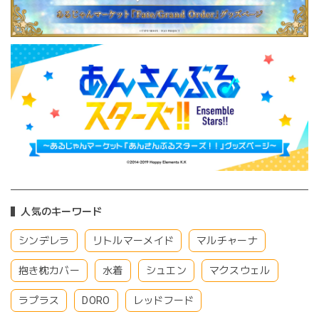
人気のキーワード
シンデレラ
リトルマーメイド
マルチャーナ
抱き枕カバー
水着
シュエン
マクスウェル
ラプラス
DORO
レッドフード