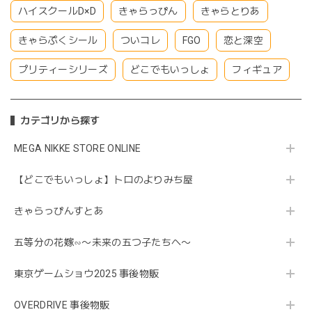
ハイスクールD×D
きゃらっぴん
きゃらとりあ
きゃらぷくシール
ついコレ
FGO
恋と深空
プリティーシリーズ
どこでもいっしょ
フィギュア
カテゴリから探す
MEGA NIKKE STORE ONLINE
【どこでもいっしょ】トロのよりみち屋
きゃらっぴんすとあ
五等分の花嫁∽〜未来の五つ子たちへ〜
東京ゲームショウ2025 事後物販
OVERDRIVE 事後物販