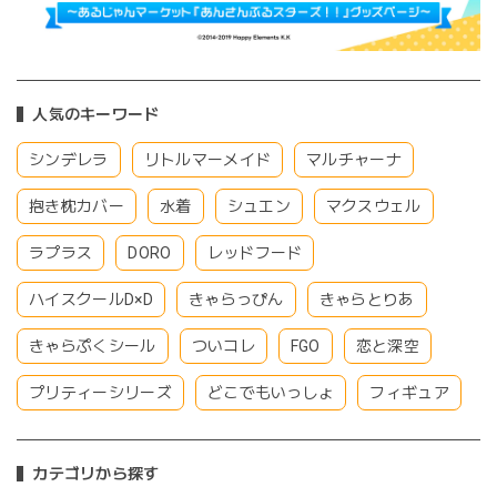
人気のキーワード
シンデレラ
リトルマーメイド
マルチャーナ
抱き枕カバー
水着
シュエン
マクスウェル
ラプラス
DORO
レッドフード
ハイスクールD×D
きゃらっぴん
きゃらとりあ
きゃらぷくシール
ついコレ
FGO
恋と深空
プリティーシリーズ
どこでもいっしょ
フィギュア
カテゴリから探す