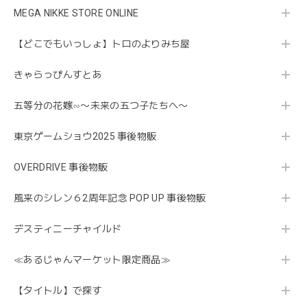
MEGA NIKKE STORE ONLINE
【どこでもいっしょ】トロのよりみち屋
きゃらっぴんすとあ
五等分の花嫁∽〜未来の五つ子たちへ〜
東京ゲームショウ2025 事後物販
OVERDRIVE 事後物販
風来のシレン６2周年記念 POP UP 事後物販
デスティニーチャイルド
≪あるじゃんマーケット限定商品≫
【タイトル】で探す