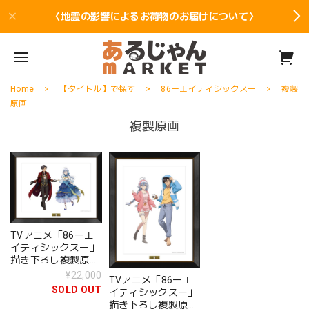
〈地震の影響によるお荷物のお届けについて〉
Home
【タイトル】で探す
86ーエイティシックスー
複製
原画
複製原画
TVアニメ「86ーエ
イティシックスー」
描き下ろし複製原画
【ドレスアップ
¥22,000
TVアニメ「86ーエ
ver.】
SOLD OUT
イティシックスー」
描き下ろし複製原画