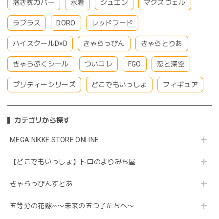
抱き枕カバー
水着
シュエン
マクスウェル
ラプラス
DORO
レッドフード
ハイスクールD×D
きゃらっぴん
きゃらとりあ
きゃらぷくシール
ついコレ
FGO
恋と深空
プリティーシリーズ
どこでもいっしょ
フィギュア
カテゴリから探す
MEGA NIKKE STORE ONLINE
【どこでもいっしょ】トロのよりみち屋
きゃらっぴんすとあ
五等分の花嫁∽〜未来の五つ子たちへ〜