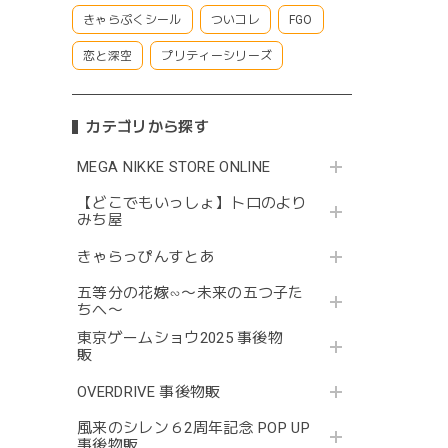
きゃらぷくシール
ついコレ
FGO
恋と深空
プリティーシリーズ
カテゴリから探す
MEGA NIKKE STORE ONLINE
【どこでもいっしょ】トロのより
みち屋
きゃらっぴんすとあ
五等分の花嫁∽〜未来の五つ子た
ちへ〜
東京ゲームショウ2025 事後物
販
OVERDRIVE 事後物販
風来のシレン６2周年記念 POP UP
事後物販