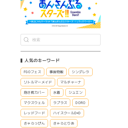
人気のキーワード
FGOフェス
事後物販
シンデレラ
リトルマーメイド
マルチャーナ
抱き枕カバー
水着
シュエン
マクスウェル
ラプラス
DORO
レッドフード
ハイスクールD×D
きゃらっぴん
きゃらとりあ