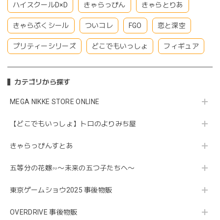
ハイスクールD×D
きゃらっぴん
きゃらとりあ
きゃらぷくシール
ついコレ
FGO
恋と深空
プリティーシリーズ
どこでもいっしょ
フィギュア
カテゴリから探す
MEGA NIKKE STORE ONLINE
【どこでもいっしょ】トロのよりみち屋
きゃらっぴんすとあ
五等分の花嫁∽〜未来の五つ子たちへ〜
東京ゲームショウ2025 事後物販
OVERDRIVE 事後物販