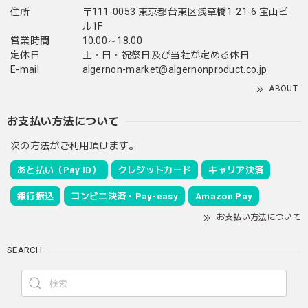
住所
〒111-0053 東京都台東区浅草橋1-21-6 宝山ビ
ル1F
営業時間
10:00～18:00
定休日
土・日・祝祭日及び当社が定める休日
E-mail
algernon-market@algernonproduct.co.jp
ABOUT
お支払い方法について
次の方法がご利用頂けます。
あと払い（Pay ID）
クレジットカード
キャリア決済
銀行振込
コンビニ決済・Pay-easy
Amazon Pay
お支払い方法について
SEARCH