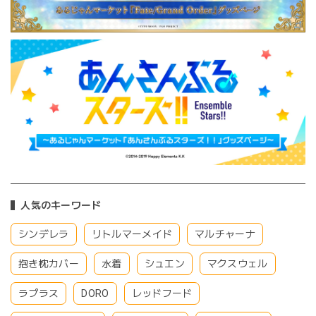
人気のキーワード
シンデレラ
リトルマーメイド
マルチャーナ
抱き枕カバー
水着
シュエン
マクスウェル
ラプラス
DORO
レッドフード