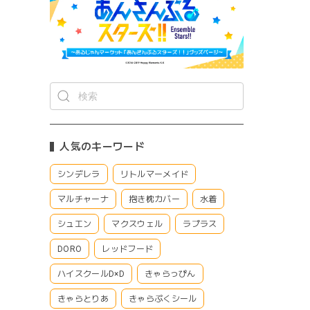
人気のキーワード
シンデレラ
リトルマーメイド
マルチャーナ
抱き枕カバー
水着
シュエン
マクスウェル
ラプラス
DORO
レッドフード
ハイスクールD×D
きゃらっぴん
きゃらとりあ
きゃらぷくシール