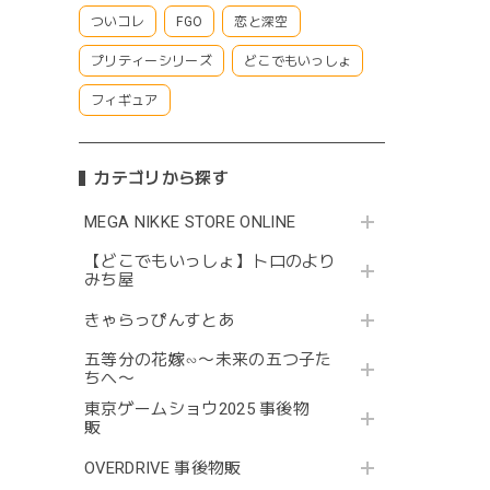
ついコレ
FGO
恋と深空
プリティーシリーズ
どこでもいっしょ
フィギュア
カテゴリから探す
MEGA NIKKE STORE ONLINE
【どこでもいっしょ】トロのより
みち屋
きゃらっぴんすとあ
五等分の花嫁∽〜未来の五つ子た
ちへ〜
東京ゲームショウ2025 事後物
販
OVERDRIVE 事後物販