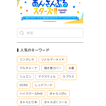
人気のキーワード
シンデレラ
リトルマーメイド
マルチャーナ
抱き枕カバー
水着
シュエン
マクスウェル
ラプラス
DORO
レッドフード
ハイスクールD×D
きゃらっぴん
きゃらとりあ
きゃらぷくシール