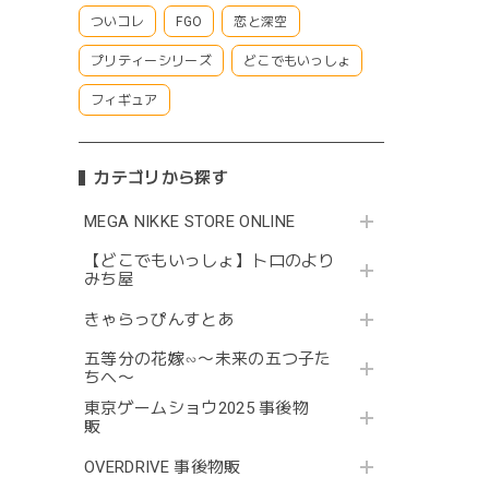
ついコレ
FGO
恋と深空
プリティーシリーズ
どこでもいっしょ
フィギュア
カテゴリから探す
MEGA NIKKE STORE ONLINE
【どこでもいっしょ】トロのより
みち屋
きゃらっぴんすとあ
五等分の花嫁∽〜未来の五つ子た
ちへ〜
東京ゲームショウ2025 事後物
販
OVERDRIVE 事後物販